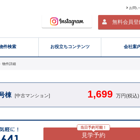
お問い
無料会員登
物件検索
お役立ちコンテンツ
会社案
＞
物件詳細
1,699
号棟
[中古マンション]
万円(税込)
当日予約可能！
見学予約