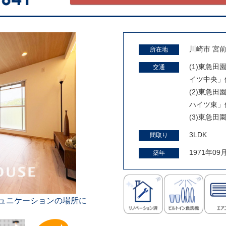
川崎市 宮前
所在地
(1)東急
交通
イツ中央」
(2)東急
ハイツ東」
(3)東急
3LDK
間取り
1971年09
築年
ミュニケーションの場所に