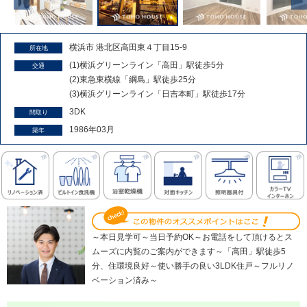
横浜市 港北区高田東４丁目15-9
所在地
(1)横浜グリーンライン「高田」駅徒歩5分
交通
(2)東急東横線「綱島」駅徒歩25分
(3)横浜グリーンライン「日吉本町」駅徒歩17分
3DK
間取り
1986年03月
築年
～本日見学可～当日予約OK～お電話をして頂けるとス
ムーズに内覧のご案内ができます～「高田」駅徒歩5
分、住環境良好～使い勝手の良い3LDK住戸～フルリノ
ベーション済み～