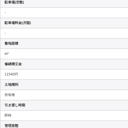
駐車場(空数)
-
駐車場料金(月額)
-
敷地面積
m²
修繕積立金
11540円
土地権利
所有権
引き渡し時期
即時
管理形態