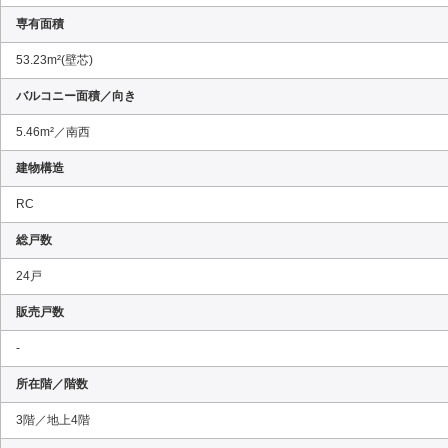
専有面積
53.23m²(壁芯)
バルコニー面積／向き
5.46m²／南西
建物構造
RC
総戸数
24戸
販売戸数
-
所在階／階数
3階／地上4階