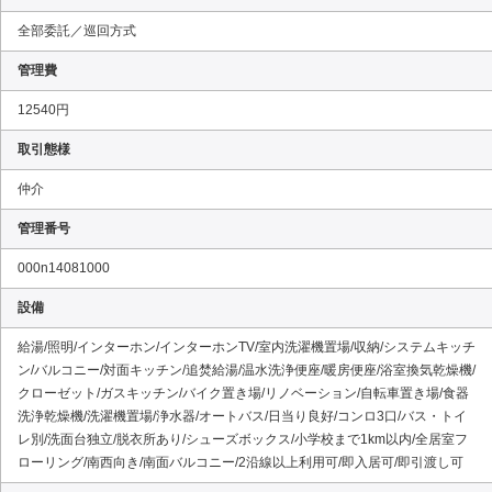
全部委託／巡回方式
管理費
12540円
取引態様
仲介
管理番号
000n14081000
設備
給湯/照明/インターホン/インターホンTV/室内洗濯機置場/収納/システムキッチ
ン/バルコニー/対面キッチン/追焚給湯/温水洗浄便座/暖房便座/浴室換気乾燥機/
クローゼット/ガスキッチン/バイク置き場/リノベーション/自転車置き場/食器
洗浄乾燥機/洗濯機置場/浄水器/オートバス/日当り良好/コンロ3口/バス・トイ
レ別/洗面台独立/脱衣所あり/シューズボックス/小学校まで1km以内/全居室フ
ローリング/南西向き/南面バルコニー/2沿線以上利用可/即入居可/即引渡し可