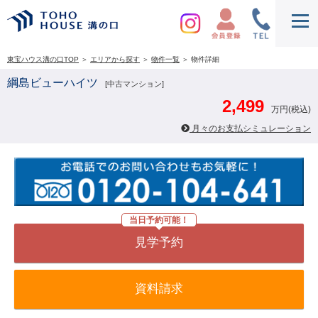
東宝ハウス溝の口TOP
＞
エリアから探す
＞
物件一覧
＞
物件詳細
綱島ビューハイツ
[中古マンション]
2,499
万円(税込)
月々のお支払シミュレーション
当日予約可能！
見学予約
資料請求