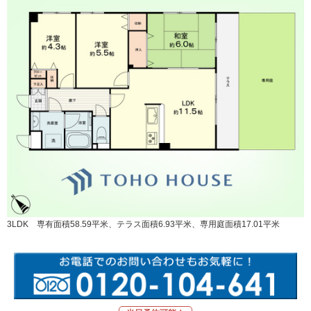
3LDK 専有面積58.59平米、テラス面積6.93平米、専用庭面積17.01平米