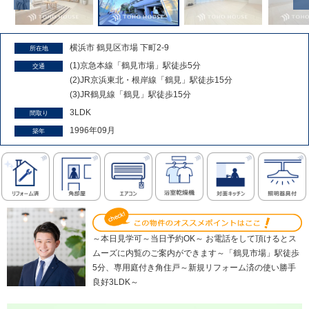
横浜市 鶴見区市場 下町2-9
所在地
(1)京急本線「鶴見市場」駅徒歩5分
交通
(2)JR京浜東北・根岸線「鶴見」駅徒歩15分
(3)JR鶴見線「鶴見」駅徒歩15分
3LDK
間取り
1996年09月
築年
～本日見学可～当日予約OK～ お電話をして頂けるとス
ムーズに内覧のご案内ができます～「鶴見市場」駅徒歩
5分、専用庭付き角住戸～新規リフォーム済の使い勝手
良好3LDK～