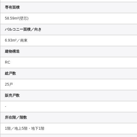
専有面積
58.59m²(壁芯)
バルコニー面積／向き
6.93m²／南東
建物構造
RC
総戸数
25戸
販売戸数
-
所在階／階数
1階／地上5階・地下1階