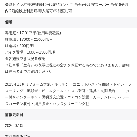
機能トイレ/中学校徒歩10分以内/コンビニ徒歩5分以内/スーパー徒歩10分以
内/2沿線以上利用可/即入居可/即引渡し可
備考
専用庭：17.01平米(使用料要確認)
駐車場：17000～21000円/月
駐輪場：300円/月
バイク置場：1000～1500円/月
※各施設空き状況要確認
※駐車場『空有』の表示は現在の空きを保証するものではありません。詳細
は担当者までご確認ください
2025年11月リフォーム実施・キッチン・ユニットバス・洗面台・トイレ・フ
ローリング・琉球畳・ビニルタイル・クロス張替・建具・玄関収納・モニタ
ー付きインターホン・照明器具設置・エアコン設置・カーテンレール・レー
スカーテン取付・網戸張替・ハウスクリーニング他
情報更新日
2026-07-05
次回更新予定日