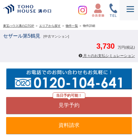
東宝ハウス溝の口TOP
＞
エリアから探す
＞
物件一覧
＞
物件詳細
セザール第5鶴見
[中古マンション]
3,730
万円(税込)
月々のお支払シミュレーション
当日予約可能！
見学予約
資料請求