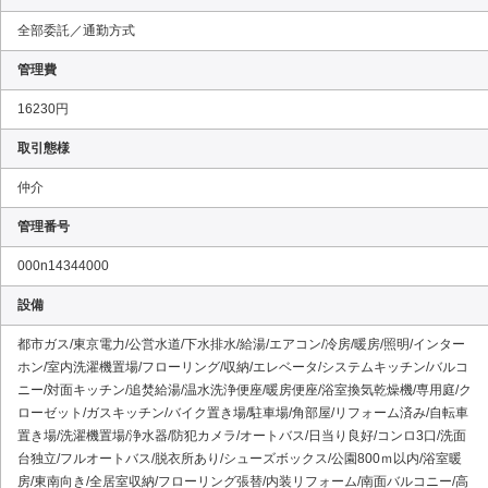
全部委託／通勤方式
管理費
16230円
取引態様
仲介
管理番号
000n14344000
設備
都市ガス/東京電力/公営水道/下水排水/給湯/エアコン/冷房/暖房/照明/インター
ホン/室内洗濯機置場/フローリング/収納/エレベータ/システムキッチン/バルコ
ニー/対面キッチン/追焚給湯/温水洗浄便座/暖房便座/浴室換気乾燥機/専用庭/ク
ローゼット/ガスキッチン/バイク置き場/駐車場/角部屋/リフォーム済み/自転車
置き場/洗濯機置場/浄水器/防犯カメラ/オートバス/日当り良好/コンロ3口/洗面
台独立/フルオートバス/脱衣所あり/シューズボックス/公園800ｍ以内/浴室暖
房/東南向き/全居室収納/フローリング張替/内装リフォーム/南面バルコニー/高