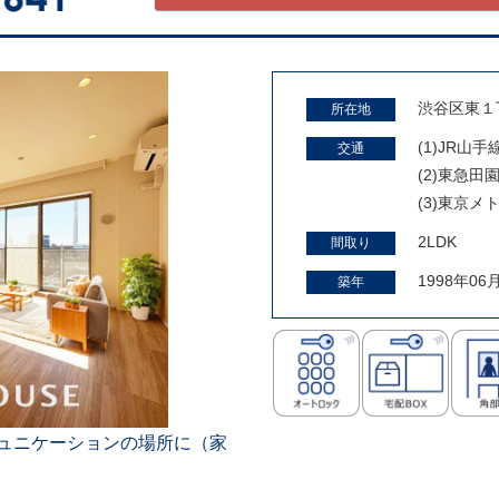
渋谷区東１丁
所在地
(1)JR山
交通
(2)東急
(3)東京
2LDK
間取り
1998年06
築年
ミュニケーションの場所に（家