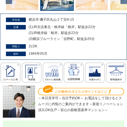
横浜市 磯子区丸山２丁目8-15
所在地
(1)JR京浜東北・根岸線「根岸」駅徒歩22分
交通
(2)JR根岸線「根岸」駅徒歩22分
(3)横浜ブルーライン「吉野町」駅徒歩25分
2LDK
間取り
1984年05月
築年
～本日見学可～当日予約OK～ お電話をして頂けるとス
ムーズに内覧のご案内ができます～新規リノベーション
済2LDK住戸～安心の新耐震基準マンション～