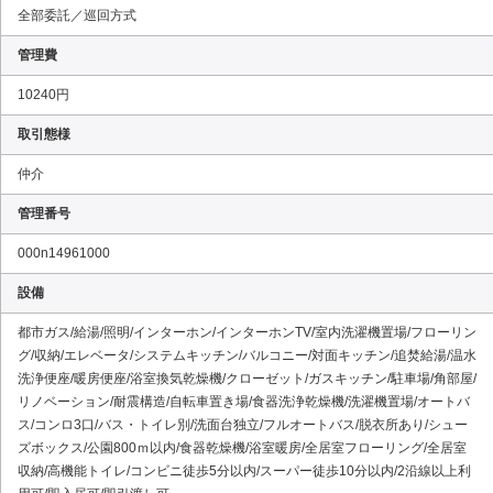
全部委託／巡回方式
管理費
10240円
取引態様
仲介
管理番号
000n14961000
設備
都市ガス/給湯/照明/インターホン/インターホンTV/室内洗濯機置場/フローリン
グ/収納/エレベータ/システムキッチン/バルコニー/対面キッチン/追焚給湯/温水
洗浄便座/暖房便座/浴室換気乾燥機/クローゼット/ガスキッチン/駐車場/角部屋/
リノベーション/耐震構造/自転車置き場/食器洗浄乾燥機/洗濯機置場/オートバ
ス/コンロ3口/バス・トイレ別/洗面台独立/フルオートバス/脱衣所あり/シュー
ズボックス/公園800ｍ以内/食器乾燥機/浴室暖房/全居室フローリング/全居室
収納/高機能トイレ/コンビニ徒歩5分以内/スーパー徒歩10分以内/2沿線以上利