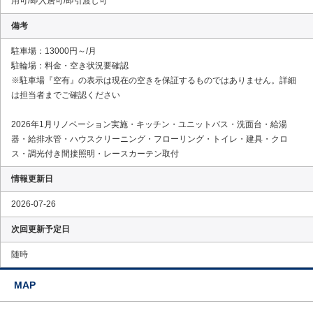
用可/即入居可/即引渡し可
備考
駐車場：13000円～/月
駐輪場：料金・空き状況要確認
※駐車場『空有』の表示は現在の空きを保証するものではありません。詳細
は担当者までご確認ください
2026年1月リノベーション実施・キッチン・ユニットバス・洗面台・給湯
器・給排水管・ハウスクリーニング・フローリング・トイレ・建具・クロ
ス・調光付き間接照明・レースカーテン取付
情報更新日
2026-07-26
次回更新予定日
随時
MAP