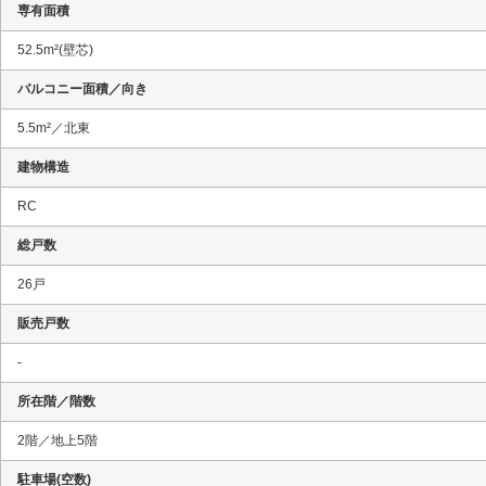
専有面積
52.5m²(壁芯)
バルコニー面積／向き
5.5m²／北東
建物構造
RC
総戸数
26戸
販売戸数
-
所在階／階数
2階／地上5階
駐車場(空数)