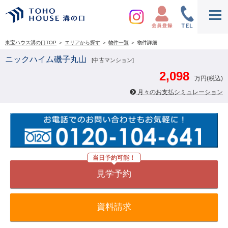
東宝ハウス溝の口TOP
＞
エリアから探す
＞
物件一覧
＞
物件詳細
ニックハイム磯子丸山
[中古マンション]
2,098
万円(税込)
月々のお支払シミュレーション
当日予約可能！
見学予約
資料請求