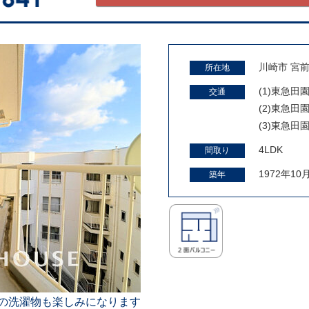
川崎市 宮前
所在地
(1)東急
交通
(2)東急
(3)東急
4LDK
間取り
1972年10
築年
の洗濯物も楽しみになります