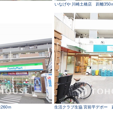
いなげや 川崎土橋店 距離350
260ｍ
生活クラブ生協 宮前平デポー 距