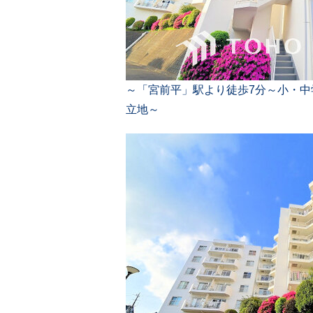
～「宮前平」駅より徒歩7分～小・中
立地～