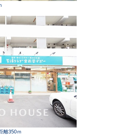
ｍ
離350ｍ