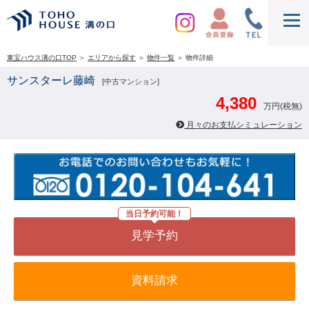
東宝ハウス溝の口TOP
＞
エリアから探す
＞
物件一覧
＞
物件詳細
サンスターレ藤崎
[中古マンション]
4,380
万円(税無)
月々のお支払シミュレーション
当日予約可能！
見学予約
資料請求