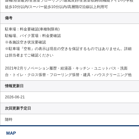
燥機/浴室暖房/全居室フローリング/通風良好/全居室収納/高機能トイレ/小学校
徒歩10分以内/スーパー徒歩10分以内/高層階/2沿線以上利用可
備考
駐車場：料金要確認(車種制限有)
駐輪場、バイク置場：料金要確認
※各施設空き状況要確認
※駐車場『空有』の表示は現在の空きを保証するものではありません。詳細
は担当者までご確認ください
2021年2月リノベーション履歴・給湯器・キッチン・ユニットバス・洗面
台・トイレ・クロス張替・フローリング張替・建具・ハウスクリーニング他
情報更新日
2026-06-21
次回更新予定日
随時
MAP