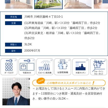
川崎市 川崎区藤崎４丁目10-1
所在地
(1)JR東海道線「川崎」駅バス10分「藤崎四丁目」停歩2分
交通
(2)JR南武線「川崎」駅バス10分「藤崎四丁目」停歩2分
(3)JR京浜東北・根岸線「川崎」駅バス10分「藤崎四丁目」
停歩2分
3LDK
間取り
2000年07月
築年
～ お電話をして頂けるとスムーズに内覧のご案内ができ
ます～11階部分につき眺望・通風良好～全居室収納付
き、使い勝手の良い3LDK～