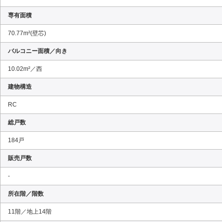
専有面積
70.77m²(壁芯)
バルコニー面積／向き
10.02m²／西
建物構造
RC
総戸数
184戸
販売戸数
-
所在階／階数
11階／地上14階