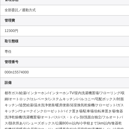
全部委託／通勤方式
管理費
12300円
取引態様
専任
管理番号
000n15574000
設備
都市ガス/給湯/インターホン/インターホンTV/室内洗濯機置場/フローリング/収
納/オートロック/エレベータ/システムキッチン/バルコニー/宅配ボックス/対面
キッチン/追焚給湯/温水洗浄便座/暖房便座/浴室換気乾燥機/クローゼット/ガス
キッチン/ウォークインクローゼット/バイク置き場/駐車場/自転車置き場/食器
洗浄乾燥機/洗濯機置場/オートバス/バス・トイレ別/洗面台独立/フルオートバ
ス/脱衣所あり/シューズボックス/公園800ｍ以内/小学校まで1km以内/食器乾