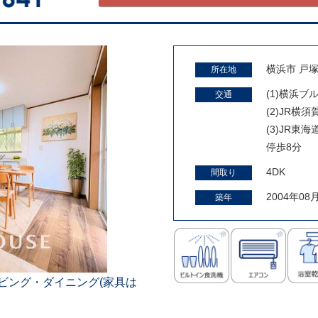
横浜市 戸
所在地
(1)横浜
交通
(2)JR横
(3)JR
停歩8分
4DK
間取り
2004年08
築年
ビング・ダイニング(家具は