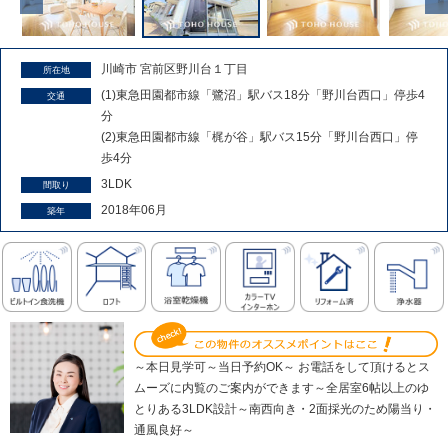
川崎市 宮前区野川台１丁目
所在地
(1)東急田園都市線「鷺沼」駅バス18分「野川台西口」停歩4
交通
分
(2)東急田園都市線「梶が谷」駅バス15分「野川台西口」停
歩4分
3LDK
間取り
2018年06月
築年
～本日見学可～当日予約OK～ お電話をして頂けるとス
ムーズに内覧のご案内ができます～全居室6帖以上のゆ
とりある3LDK設計～南西向き・2面採光のため陽当り・
通風良好～