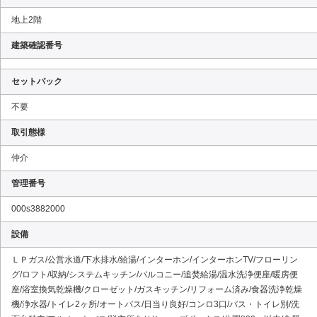
地上2階
建築確認番号
セットバック
不要
取引態様
仲介
管理番号
000s3882000
設備
ＬＰガス/公営水道/下水排水/給湯/インターホン/インターホンTV/フローリン
グ/ロフト/収納/システムキッチン/バルコニー/追焚給湯/温水洗浄便座/暖房便
座/浴室換気乾燥機/クローゼット/ガスキッチン/リフォーム済み/食器洗浄乾燥
機/浄水器/トイレ2ヶ所/オートバス/日当り良好/コンロ3口/バス・トイレ別/洗