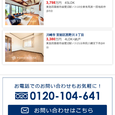
3,798
万円 4SLDK
東急田園都市線鷺沼駅バス10分東有馬第一団地前停
歩5分
川崎市 宮前区西野川３丁目
3,380
万円 4LDK+納戸
東急田園都市線鷺沼駅バス21分和田八幡宮下停歩8
分