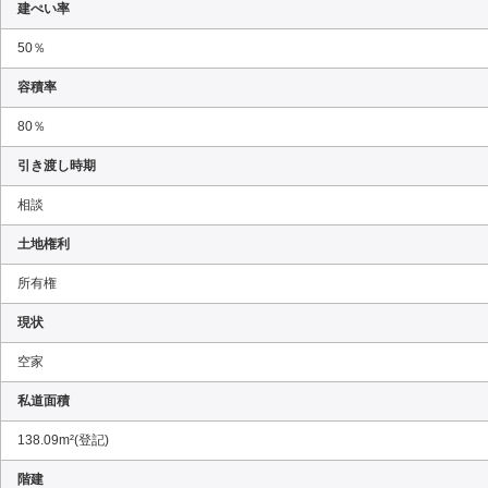
建ぺい率
50％
容積率
80％
引き渡し時期
相談
土地権利
所有権
現状
空家
私道面積
138.09m²(登記)
階建