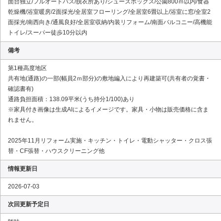
面台独立/フルオートバス/脱衣所あり/シューズボックス/公園800ｍ以内/食器
乾燥機/浴室暖房/2面採光/全居室フローリング/全居室6畳以上/浴室に窓/全室2
面採光/南西向き/通風良好/全居室収納/内装リフォーム/南面バルコニー/高機能
トイレ/スーパー徒歩10分以内
備考
第1種高度地区
共有地(通路)の一部(幅員2ｍ部分)の敷地編入により再建築可(共有者の覚書・
確認書有)
通路負担面積：138.09平米(うち持分1/100)あり
※家具付き画像は生成AIによるイメージです。家具・小物は販売価格に含ま
れません。
2025年11月リフォーム実施・キッチン・トイレ・電動シャッター・クロス張
替・CF張替・ハウスクリーニング他
情報更新日
2026-07-03
次回更新予定日