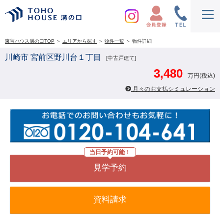
東宝ハウス溝の口TOP
＞
エリアから探す
＞
物件一覧
＞
物件詳細
川崎市 宮前区野川台１丁目
[中古戸建て]
3,480
万円(税込)
月々のお支払シミュレーション
当日予約可能！
見学予約
資料請求