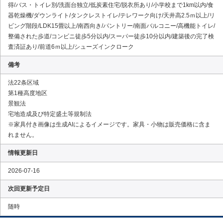
得/バス・トイレ別/洗面台独立/低炭素住宅/脱衣所あり/小学校まで1km以内/食
器乾燥機/ダウンライト/タンクレストイレ/テレワーク向け/天井高2.5ｍ以上/リ
ビング階段/LDK15畳以上/南西向き/パントリー/南面バルコニー/高機能トイレ/
整備された歩道/コンビニ徒歩5分以内/スーパー徒歩10分以内/建築後の完了検
査済証あり/前道6ｍ以上/シューズインクローク
備考
法22条区域
第1種高度地区
景観法
宅地造成及び特定盛土等規制法
※家具付き画像は生成AIによるイメージです。家具・小物は販売価格に含ま
れません。
情報更新日
2026-07-16
次回更新予定日
随時