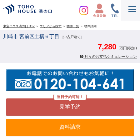
東宝ハウス溝の口TOP
＞
エリアから探す
＞
物件一覧
＞
物件詳細
川崎市 宮前区土橋６丁目
[中古戸建て]
7,280
万円(税無)
月々のお支払シミュレーション
当日予約可能！
見学予約
資料請求