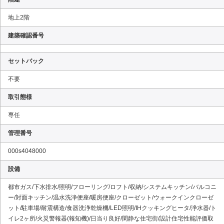
地上2階
建築確認番号
セットバック
不要
取引態様
専任
管理番号
000s4048000
設備
都市ガス/下水排水/照明/フローリング/ロフト/収納/システムキッチン/バルコニ
ー/対面キッチン/温水洗浄便座/暖房便座/クローゼット/ウォークインクローゼ
ット/駐車場/耐震構造/食器洗浄乾燥機/LED照明/IHクッキングヒータ/浄水器/ト
イレ2ヶ所/火災警報器(報知機)/日当り良好/閑静な住宅街/設計住宅性能評価取