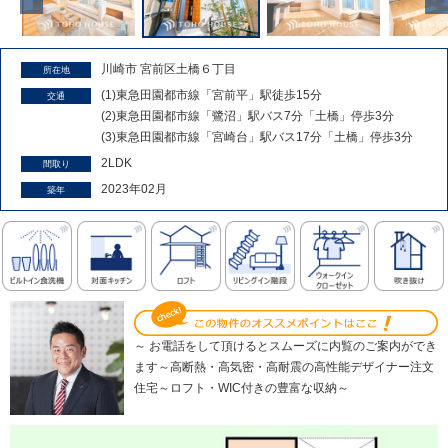
川崎市 宮前区土橋６丁目
所在地
(1)東急田園都市線「宮前平」駅徒歩15分
交通
(2)東急田園都市線「鷺沼」駅バス7分「土橋」停歩3分
(3)東急田園都市線「宮崎台」駅バス17分「土橋」停歩3分
2LDK
間取り
2023年02月
築年
～ お電話をして頂けるとスムーズに内覧のご案内ができ
ます～高断熱・高気密・高耐震の高性能デザイナー注文
住宅～ロフト・WIC付きの豊富な収納～