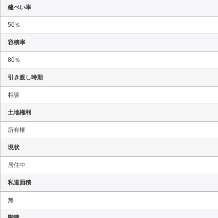
建ぺい率
50％
容積率
80％
引き渡し時期
相談
土地権利
所有権
現状
居住中
私道面積
無
階建