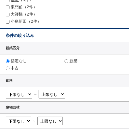
東門前
（2件）
大師橋
（2件）
小島新田
（2件）
条件の絞り込み
新築区分
指定なし
新築
中古
価格
～
建物面積
～