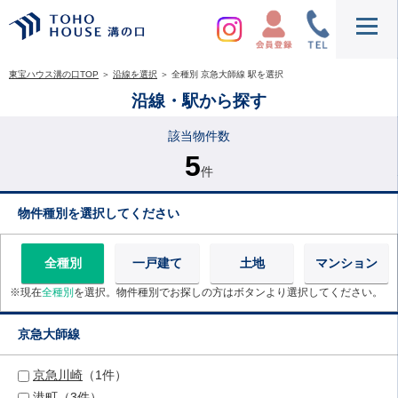
東宝ハウス溝の口TOP
＞
沿線を選択
＞
全種別 京急大師線 駅を選択
沿線・駅から探す
該当物件数
5
件
物件種別を選択してください
全種別
一戸建て
土地
マンション
※現在
全種別
を選択。物件種別でお探しの方はボタンより選択してください。
京急大師線
京急川崎
（1件）
港町
（3件）