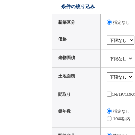
条件の絞り込み
新築区分
指定なし
価格
建物面積
土地面積
間取り
1R/1K/1DK
築年数
指定なし
10年以内