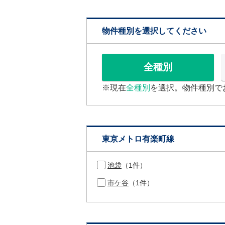
物件種別を選択してください
全種別
※現在
全種別
を選択。物件種別で
東京メトロ有楽町線
池袋
（1件）
市ケ谷
（1件）