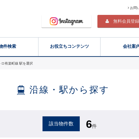
お問
無料会員登
物件検索
お役立ちコンテンツ
会社案
トロ有楽町線 駅を選択
沿線・駅から探す
6
該当物件数
件