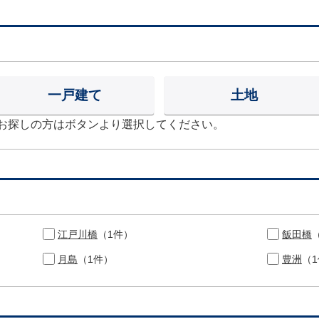
一戸建て
土地
お探しの方はボタンより選択してください。
江戸川橋
（1件）
飯田橋
月島
（1件）
豊洲
（