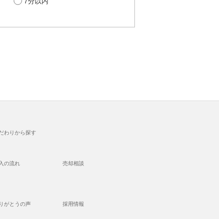
7分以内
だわりから探す
入の流れ
売却相談
りがとうの声
採用情報