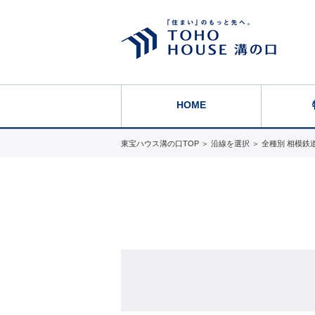
HOME
東宝ハウス溝の口TOP
＞
沿線を選択
＞
全種別 相模鉄