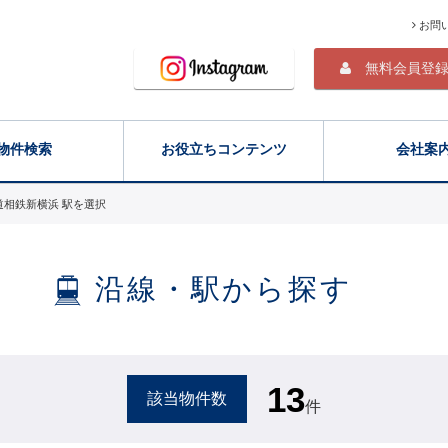
お問
無料会員登
物件検索
お役立ちコンテンツ
会社案
道相鉄新横浜 駅を選択
沿線・駅から探す
13
該当物件数
件