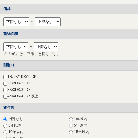
価格
～
建物面積
～
※「m²」 は「平米」と同じです。
間取り
1R/1K/1DK/1LDK
2K/2DK/2LDK
3K/3DK/3LDK
4K/4DK/4LDK以上
築年数
指定なし
1年以内
3年以内
5年以内
10年以内
15年以内