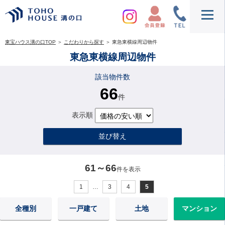
東宝ハウス溝の口TOP
＞
こだわりから探す
＞
東急東横線周辺物件
東急東横線周辺物件
該当物件数
66
件
表示順
並び替え
61～66
件を表示
1
…
3
4
5
全種別
一戸建て
土地
マンション