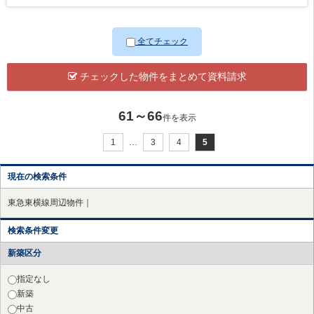
全てチェック
チェックした物件をまとめて資料請求
61～66
件を表示
1
…
3
4
5
現在の検索条件
東急東横線周辺物件｜
検索条件変更
新築区分
指定なし
新築
中古