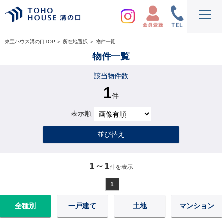
東宝ハウス溝の口TOP
＞
所在地選択
＞
物件一覧
物件一覧
該当物件数
1
件
表示順
並び替え
1～1
件を表示
1
全種別
一戸建て
土地
マンション