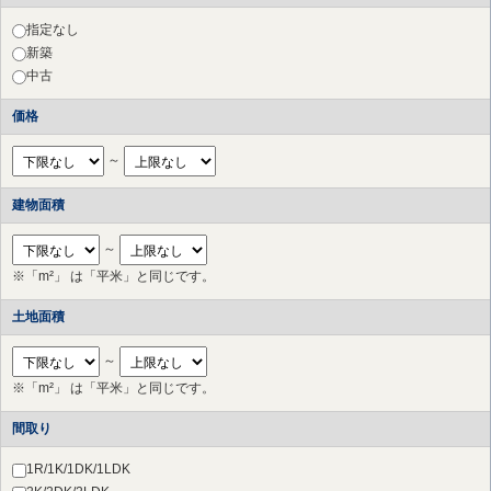
渋谷区
（27件）
中野区
（2件）
指定なし
杉並区
（2件）
新築
豊島区
（1件）
中古
練馬区
（1件）
価格
三鷹市
（2件）
府中市
（11件）
～
調布市
（17件）
町田市
（10件）
建物面積
小金井市
（2件）
国立市
（2件）
～
狛江市
（3件）
※「m²」 は「平米」と同じです。
多摩市
（17件）
稲城市
（6件）
土地面積
川崎市 高津区
（44件）
川崎市 中原区
（20件）
～
川崎市 多摩区
（23件）
※「m²」 は「平米」と同じです。
川崎市 宮前区
（65件）
川崎市 幸区
（3件）
間取り
横浜市 港北区
（28件）
横浜市 都筑区
（13件）
1R/1K/1DK/1LDK
横浜市 青葉区
（34件）