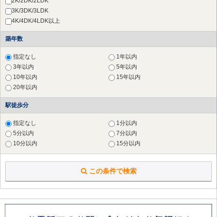
2K/2DK/2LDK
さいたま市 北区
（1件）
3K/3DK/3LDK
草加市
（1件）
4K/4DK/4LDK以上
横浜市 鶴見区
（28件）
築年数
横浜市 神奈川区
（17件）
横浜市 西区
（27件）
指定なし
1年以内
横浜市 中区
（29件）
3年以内
5年以内
横浜市 南区
（25件）
10年以内
15年以内
横浜市 保土ケ谷区
（18件）
20年以内
横浜市 磯子区
（17件）
横浜市 金沢区
（8件）
駅徒歩分
横浜市 戸塚区
（13件）
横浜市 港南区
（13件）
指定なし
1分以内
横浜市 旭区
（12件）
5分以内
7分以内
横浜市 緑区
（24件）
10分以内
15分以内
横浜市 瀬谷区
（5件）
横浜市 栄区
（6件）
この条件で検索
横浜市 泉区
（1件）
川崎市 川崎区
（20件）
川崎市 麻生区
（26件）
横須賀市
（2件）
鎌倉市
（4件）