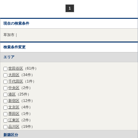
1
現在の検索条件
草加市｜
検索条件変更
エリア
世田谷区
（61件）
大田区
（34件）
千代田区
（1件）
中央区
（2件）
港区
（25件）
新宿区
（12件）
文京区
（4件）
墨田区
（1件）
江東区
（2件）
品川区
（19件）
目黒区
（36件）
新築区分