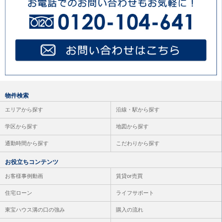
藤沢市
（1件）
大和市
（2件）
海老名市
（1件）
座間市
（1件）
物件検索
エリアから探す
沿線・駅から探す
学区から探す
地図から探す
通勤時間から探す
こだわりから探す
お役立ちコンテンツ
お客様事例動画
賃貸or売買
住宅ローン
ライフサポート
東宝ハウス溝の口の強み
購入の流れ