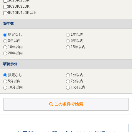
2K/2DK/2LDK
横浜市 泉区
（1件）
3K/3DK/3LDK
川崎市 川崎区
（3件）
4K/4DK/4LDK以上
川崎市 麻生区
（14件）
築年数
横須賀市
（1件）
鎌倉市
（3件）
指定なし
1年以内
3年以内
5年以内
10年以内
15年以内
20年以内
駅徒歩分
指定なし
1分以内
5分以内
7分以内
10分以内
15分以内
この条件で検索