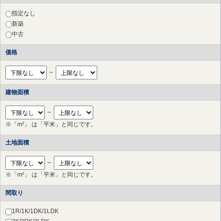
川崎市 中原区
（6件）
川崎市 多摩区
（11件）
指定なし
川崎市 宮前区
（29件）
新築
横浜市 港北区
（9件）
中古
横浜市 都筑区
（11件）
価格
横浜市 青葉区
（14件）
さいたま市 北区
（1件）
～
草加市
（1件）
横浜市 鶴見区
（9件）
建物面積
横浜市 神奈川区
（5件）
横浜市 西区
（11件）
～
横浜市 中区
（12件）
※「m²」 は「平米」と同じです。
横浜市 南区
（6件）
横浜市 保土ケ谷区
（8件）
土地面積
横浜市 磯子区
（8件）
横浜市 金沢区
（2件）
～
横浜市 戸塚区
（6件）
※「m²」 は「平米」と同じです。
横浜市 港南区
（7件）
横浜市 旭区
（8件）
間取り
横浜市 緑区
（16件）
横浜市 瀬谷区
（5件）
1R/1K/1DK/1LDK
横浜市 栄区
（3件）