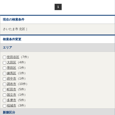
1
現在の検索条件
さいたま市 北区｜
検索条件変更
エリア
世田谷区
（7件）
大田区
（4件）
墨田区
（1件）
練馬区
（1件）
府中市
（1件）
調布市
（10件）
町田市
（5件）
国立市
（1件）
多摩市
（5件）
稲城市
（3件）
川崎市 高津区
（20件）
新築区分