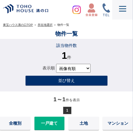
東宝ハウス溝の口TOP
＞
所在地選択
＞
物件一覧
物件一覧
該当物件数
1
件
表示順
並び替え
1～1
件を表示
1
全種別
一戸建て
土地
マンション