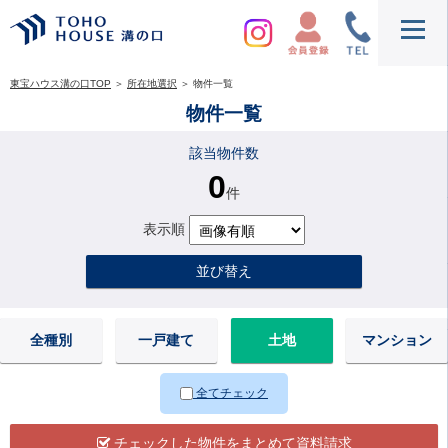
東宝ハウス溝の口TOP
＞
所在地選択
＞
物件一覧
物件一覧
該当物件数
0
件
表示順
並び替え
全種別
一戸建て
土地
マンション
全てチェック
チェックした物件をまとめて資料請求