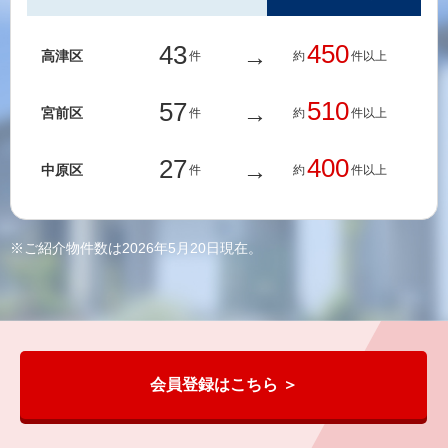
450
43
高津区
件
約
件以上
510
57
宮前区
件
約
件以上
400
27
中原区
件
約
件以上
※ご紹介物件数は2026年5月20日現在。
会員登録はこちら ＞