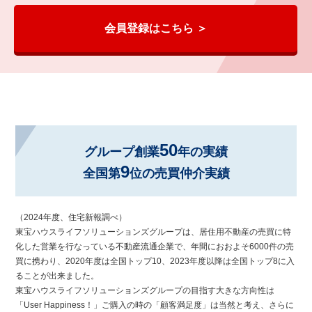
会員登録はこちら ＞
50
グループ創業
年の実績
9
全国第
位の売買仲介実績
（2024年度、住宅新報調べ）
東宝ハウスライフソリューションズグループは、居住用不動産の売買に特
化した営業を行なっている不動産流通企業で、年間におおよそ6000件の売
買に携わり、2020年度は全国トップ10、2023年度以降は全国トップ8に入
ることが出来ました。
東宝ハウスライフソリューションズグループの目指す大きな方向性は
「User Happiness！」ご購入の時の「顧客満足度」は当然と考え、さらに