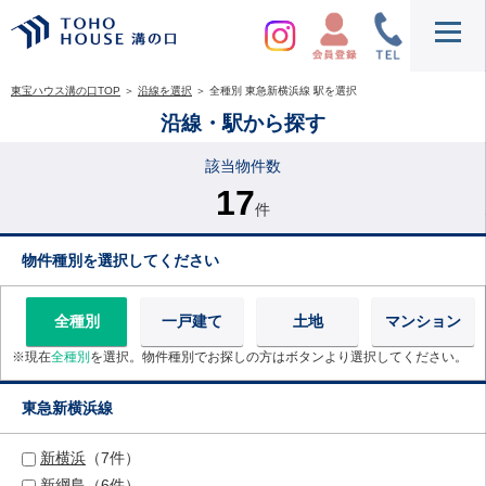
東宝ハウス溝の口TOP
＞
沿線を選択
＞
全種別 東急新横浜線 駅を選択
沿線・駅から探す
該当物件数
17
件
物件種別を選択してください
全種別
一戸建て
土地
マンション
※現在
全種別
を選択。物件種別でお探しの方はボタンより選択してください。
東急新横浜線
新横浜
（7件）
新綱島
（6件）