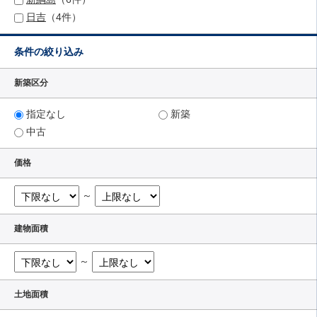
日吉
（4件）
条件の絞り込み
新築区分
指定なし
新築
中古
価格
～
建物面積
～
土地面積