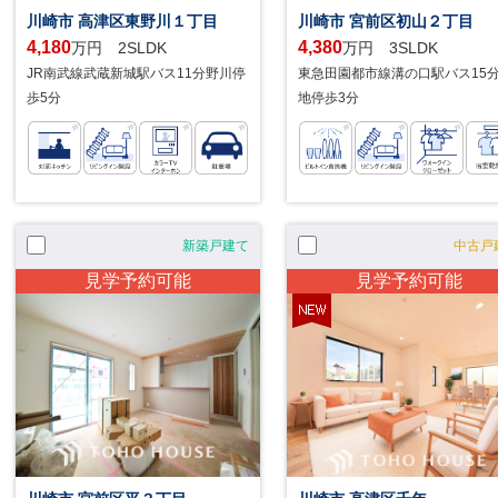
川崎市 高津区東野川１丁目
川崎市 宮前区初山２丁目
4,180
4,380
万円 2SLDK
万円 3SLDK
JR南武線武蔵新城駅バス11分野川停
東急田園都市線溝の口駅バス15
歩5分
地停歩3分
新築戸建て
中古戸
見学予約可能
見学予約可能