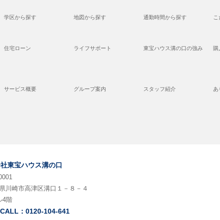
学区から探す
地図から探す
通勤時間から探す
こ
住宅ローン
ライフサポート
東宝ハウス溝の口の強み
購
サービス概要
グループ案内
スタッフ紹介
あ
会社東宝ハウス溝の口
0001
県川崎市高津区溝口１－８－４
ル4階
 CALL：0120-104-641