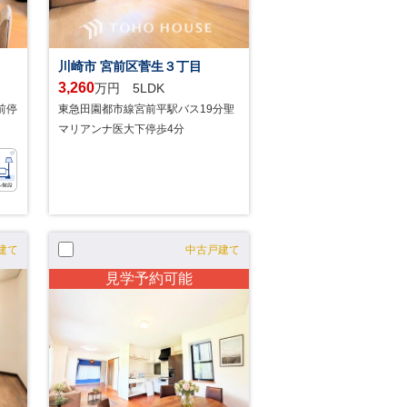
川崎市 宮前区菅生３丁目
3,260
万円 5LDK
前停
東急田園都市線宮前平駅バス19分聖
マリアンナ医大下停歩4分
建て
中古戸建て
見学予約可能