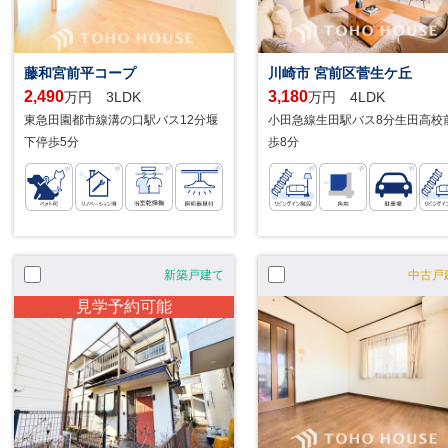
藤和宮前平コープ
川崎市 宮前区菅生ケ丘
2,490
3,180
万円 3LDK
万円 4LDK
東急田園都市線溝の口駅バス12分堰
小田急線生田駅バス8分生田高校
下停歩5分
歩8分
新築戸建て
中古戸
見学予約可能