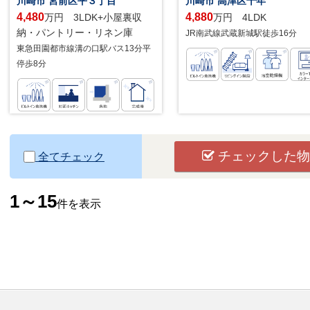
川崎市 宮前区平３丁目
川崎市 高津区千年
4,480
4,880
万円 3LDK+小屋裏収
万円 4LDK
納・パントリー・リネン庫
JR南武線武蔵新城駅徒歩16分
東急田園都市線溝の口駅バス13分平
停歩8分
チェックした物
全てチェック
1～15
件を表示