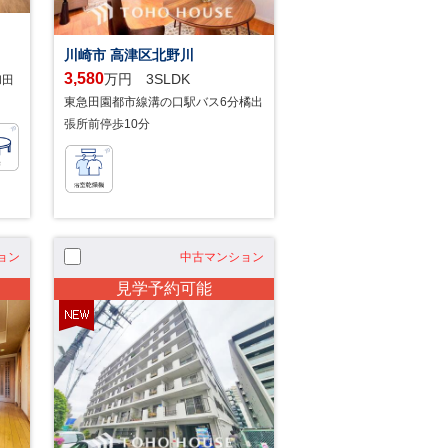
川崎市 高津区北野川
3,580
万円 3SLDK
和田
東急田園都市線溝の口駅バス6分橘出
張所前停歩10分
ョン
中古マンション
見学予約可能