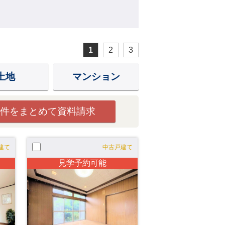
1
2
3
土地
マンション
件をまとめて資料請求
建て
中古戸建て
見学予約可能