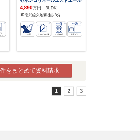
セボンコリネールエストエール
4,890
万円 3LDK
JR南武線久地駅徒歩8分
件をまとめて資料請求
1
2
3