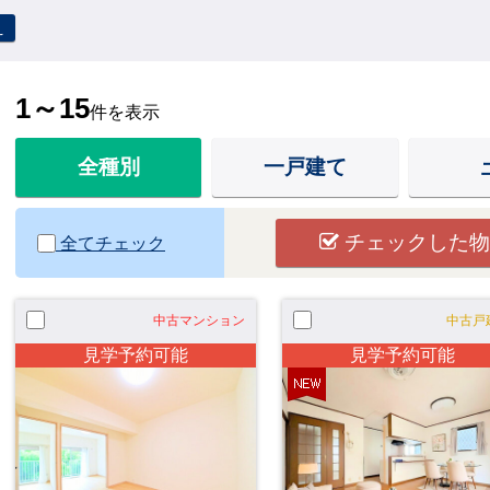
え
1～15
件を表示
全種別
一戸建て
チェックした物
全てチェック
中古マンション
中古戸
見学予約可能
見学予約可能