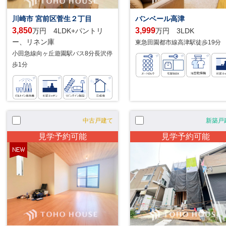
川崎市 宮前区菅生２丁目
バンベール高津
3,850
3,999
万円 4LDK+パントリ
万円 3LDK
ー、リネン庫
東急田園都市線高津駅徒歩19分
小田急線向ヶ丘遊園駅バス8分長沢停
歩1分
中古戸建て
新築戸
見学予約可能
見学予約可能