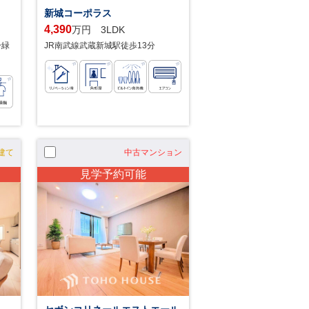
新城コーポラス
4,390
万円 3LDK
分緑
JR南武線武蔵新城駅徒歩13分
建て
中古マンション
見学予約可能