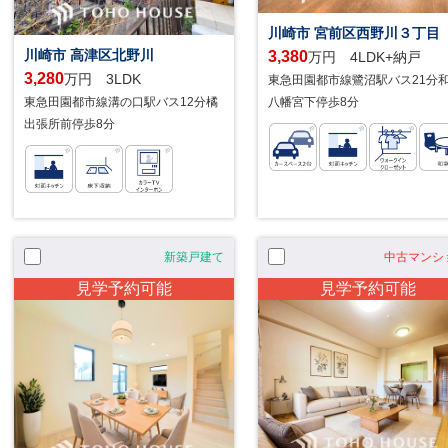
川崎市 宮前区西野川３丁目
3,380
川崎市 高津区北野川
万円 4LDK+納戸
3,280
万円 3LDK
東急田園都市線鷺沼駅バス21分
東急田園都市線溝の口駅バス12分橘
八幡宮下停歩8分
出張所前停歩8分
新築戸建て
中古マンシ
見学予約可能
見学予約可能