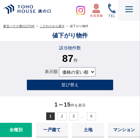
東宝ハウス溝の口TOP
＞
こだわりから探す
＞
値下がり物件
値下がり物件
該当物件数
87
件
表示順
並び替え
1～15
件を表示
1
2
3
…
6
全種別
一戸建て
土地
マンション