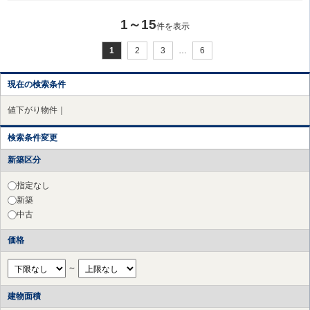
1～15
件を表示
1
2
3
…
6
現在の検索条件
値下がり物件｜
検索条件変更
新築区分
指定なし
新築
中古
価格
～
建物面積