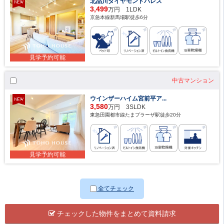
北品川ダイヤモンドパレス
3,499
万円 1LDK
京急本線新馬場駅徒歩6分
見学予約可能
中古マンション
ウインザーハイム宮前平ア...
3,580
万円 3SLDK
東急田園都市線たまプラーザ駅徒歩20分
見学予約可能
全てチェック
チェックした物件をまとめて資料請求