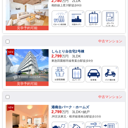
2,780
万円 2LDK
相鉄線上星川駅徒歩9分
見学予約可能
中古マンション
しらとり台住宅2号棟
2,799
万円 3LDK
東急田園都市線青葉台駅徒歩9分
見学予約可能
中古マンション
港南台パーク・ホームズ
2,799
万円 3LDK+納戸
JR京浜東北・根岸線港南台駅徒歩10分