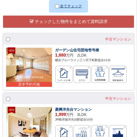
全てチェック
チェックした物件をまとめて資料請求
中古マンション
ガーデン山住宅団地壱号棟
1,880
万円 2LDK
横浜ブルーライン三ツ沢下町駅徒歩12分
見学予約可能
中古マンション
菱興洋光台マンション
1,999
万円 3LDK
JR根岸線洋光台駅徒歩10分