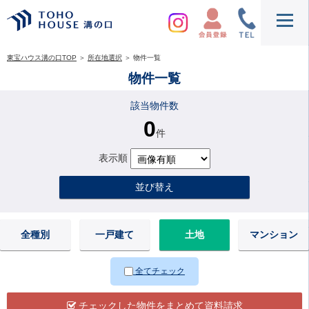
東宝ハウス溝の口TOP
＞
所在地選択
＞
物件一覧
物件一覧
該当物件数
0
件
表示順
並び替え
全種別
一戸建て
土地
マンション
全てチェック
チェックした物件をまとめて資料請求