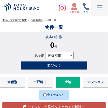
東宝ハウス溝の口TOP
＞
所在地選択
＞
物件一覧
物件一覧
該当物件数
0
件
表示順
並び替え
全種別
一戸建て
土地
マンション
全てチェック
チェックした物件をまとめて資料請求