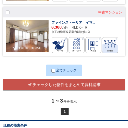
中古マンション
ファインストーリア イマ...
6,380
万円 4LDK+TR
京王相模原線若葉台駅徒歩8分
全てチェック
チェックした物件をまとめて資料請求
1～3
件を表示
1
現在の検索条件