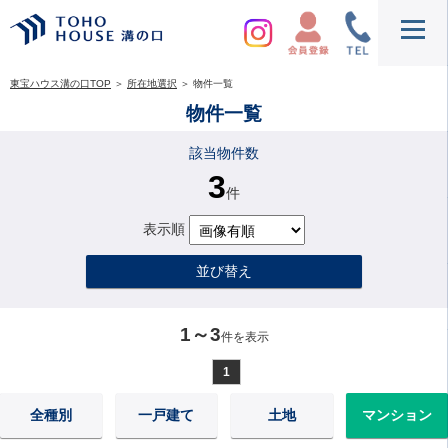
東宝ハウス溝の口TOP
＞
所在地選択
＞
物件一覧
物件一覧
該当物件数
3
件
表示順
並び替え
1～3
件を表示
1
全種別
一戸建て
土地
マンション