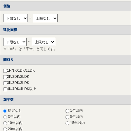
府中市
（10件）
価格
調布市
（7件）
町田市
（5件）
～
小金井市
（2件）
国立市
（1件）
建物面積
狛江市
（3件）
多摩市
（12件）
～
稲城市
（3件）
※「m²」 は「平米」と同じです。
川崎市 高津区
（24件）
川崎市 中原区
（14件）
間取り
川崎市 多摩区
（11件）
川崎市 宮前区
（36件）
1R/1K/1DK/1LDK
川崎市 幸区
（3件）
2K/2DK/2LDK
横浜市 港北区
（19件）
3K/3DK/3LDK
横浜市 都筑区
（2件）
4K/4DK/4LDK以上
横浜市 青葉区
（20件）
横浜市 鶴見区
（19件）
築年数
横浜市 神奈川区
（12件）
指定なし
1年以内
横浜市 西区
（16件）
3年以内
5年以内
横浜市 中区
（17件）
10年以内
15年以内
横浜市 南区
（19件）
20年以内
横浜市 保土ケ谷区
（10件）