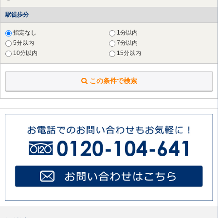
横浜市 磯子区
（9件）
駅徒歩分
横浜市 金沢区
（6件）
横浜市 戸塚区
（7件）
指定なし
1分以内
横浜市 港南区
（6件）
5分以内
7分以内
横浜市 旭区
（4件）
10分以内
15分以内
横浜市 緑区
（8件）
横浜市 栄区
（3件）
川崎市 川崎区
（17件）
この条件で検索
川崎市 麻生区
（12件）
横須賀市
（1件）
鎌倉市
（1件）
藤沢市
（1件）
大和市
（2件）
海老名市
（1件）
座間市
（1件）