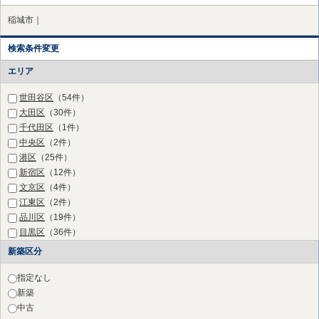
稲城市｜
検索条件変更
エリア
世田谷区
（54件）
大田区
（30件）
千代田区
（1件）
中央区
（2件）
港区
（25件）
新宿区
（12件）
文京区
（4件）
江東区
（2件）
品川区
（19件）
目黒区
（36件）
渋谷区
（27件）
新築区分
中野区
（2件）
杉並区
（2件）
指定なし
豊島区
（1件）
新築
三鷹市
（2件）
中古