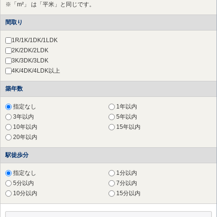
※「m²」 は「平米」と同じです。
つきみ野
（2件）
中央林間
（1件）
間取り
1R/1K/1DK/1LDK
2K/2DK/2LDK
3K/3DK/3LDK
4K/4DK/4LDK以上
築年数
指定なし
1年以内
3年以内
5年以内
10年以内
15年以内
20年以内
駅徒歩分
指定なし
1分以内
5分以内
7分以内
10分以内
15分以内