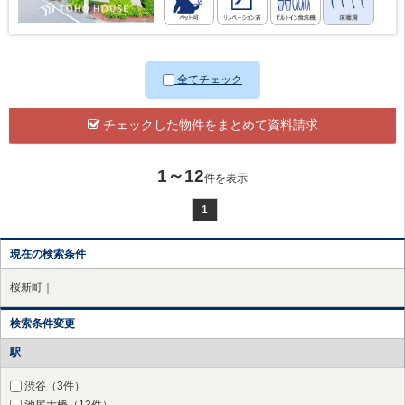
全てチェック
チェックした物件をまとめて資料請求
1～12
件を表示
1
現在の検索条件
桜新町｜
検索条件変更
駅
渋谷
（3件）
池尻大橋
（13件）