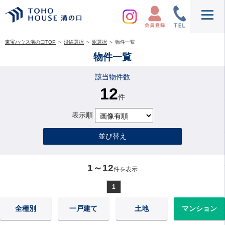
東宝ハウス溝の口TOP
＞
沿線選択
＞
駅選択
＞
物件一覧
物件一覧
該当物件数
12
件
表示順
並び替え
1～12
件を表示
1
全種別
一戸建て
土地
マンション