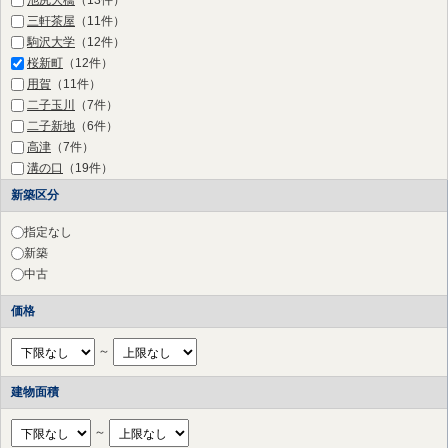
三軒茶屋
（11件）
駒沢大学
（12件）
桜新町
（12件）
用賀
（11件）
二子玉川
（7件）
二子新地
（6件）
高津
（7件）
溝の口
（19件）
梶が谷
（8件）
新築区分
宮崎台
（18件）
宮前平
（28件）
指定なし
鷺沼
（30件）
新築
たまプラーザ
（22件）
中古
あざみ野
（15件）
価格
江田
（4件）
市が尾
（4件）
～
藤が丘
（7件）
青葉台
（9件）
建物面積
田奈
（7件）
長津田
（2件）
～
すずかけ台
（1件）