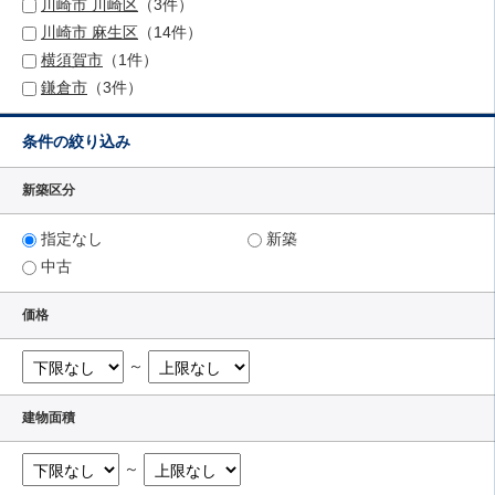
川崎市 川崎区
（3件）
川崎市 麻生区
（14件）
横須賀市
（1件）
鎌倉市
（3件）
条件の絞り込み
新築区分
指定なし
新築
中古
価格
～
建物面積
～