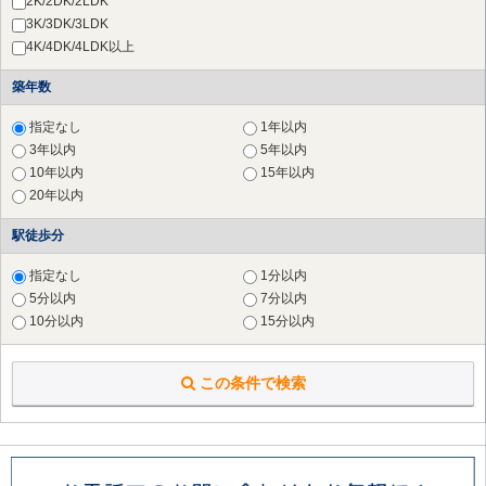
2K/2DK/2LDK
横浜市 泉区
（1件）
3K/3DK/3LDK
川崎市 川崎区
（3件）
4K/4DK/4LDK以上
川崎市 麻生区
（14件）
築年数
横須賀市
（1件）
鎌倉市
（3件）
指定なし
1年以内
3年以内
5年以内
10年以内
15年以内
20年以内
駅徒歩分
指定なし
1分以内
5分以内
7分以内
10分以内
15分以内
この条件で検索