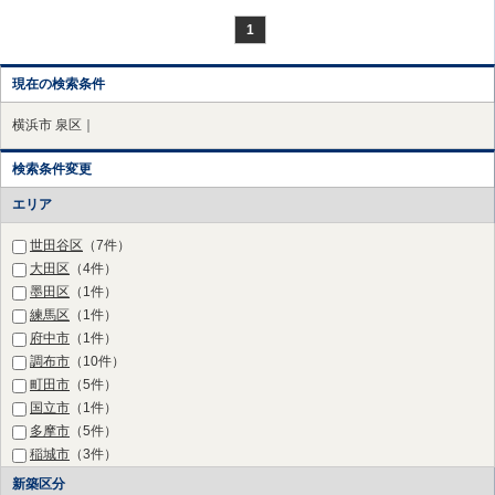
1
現在の検索条件
横浜市 泉区｜
検索条件変更
エリア
世田谷区
（7件）
大田区
（4件）
墨田区
（1件）
練馬区
（1件）
府中市
（1件）
調布市
（10件）
町田市
（5件）
国立市
（1件）
多摩市
（5件）
稲城市
（3件）
川崎市 高津区
（20件）
新築区分