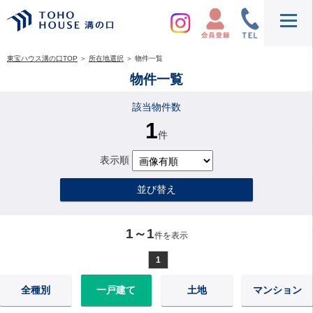
東宝ハウス溝の口TOP
＞
所在地選択
＞
物件一覧
物件一覧
該当物件数
1
件
表示順
並び替え
1～1
件を表示
1
全種別
一戸建て
土地
マンション