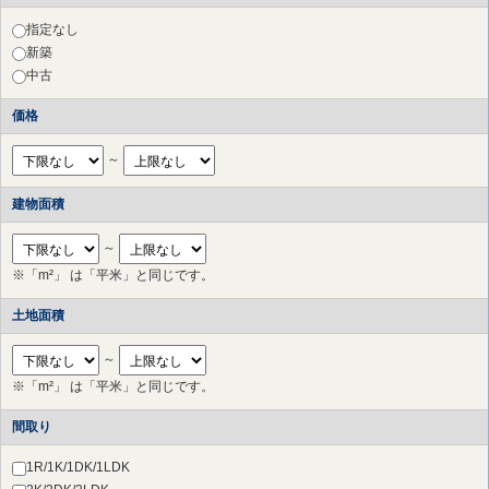
川崎市 中原区
（6件）
川崎市 多摩区
（11件）
指定なし
川崎市 宮前区
（29件）
新築
横浜市 港北区
（9件）
中古
横浜市 都筑区
（17件）
価格
横浜市 青葉区
（14件）
さいたま市 北区
（1件）
～
草加市
（1件）
横浜市 鶴見区
（9件）
建物面積
横浜市 神奈川区
（5件）
横浜市 西区
（11件）
～
横浜市 中区
（12件）
※「m²」 は「平米」と同じです。
横浜市 南区
（6件）
横浜市 保土ケ谷区
（8件）
土地面積
横浜市 磯子区
（8件）
横浜市 金沢区
（2件）
～
横浜市 戸塚区
（6件）
※「m²」 は「平米」と同じです。
横浜市 港南区
（7件）
横浜市 旭区
（8件）
間取り
横浜市 緑区
（16件）
横浜市 瀬谷区
（5件）
1R/1K/1DK/1LDK
横浜市 栄区
（3件）