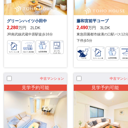
グリーンハイツ小田中
藤和宮前平コープ
2,280
2,490
万円 2LDK
万円 3LDK
JR南武線武蔵中原駅徒歩16分
東急田園都市線溝の口駅バス12
下停歩5分
中古マンション
中古マンシ
見学予約可能
見学予約可能