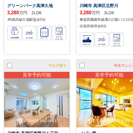
グリーンパーク高津久地
川崎市 高津区北野川
3,280
3,280
万円 2LDK
万円 3LDK
JR南武線久地駅徒歩5分
東急田園都市線溝の口駅バス12
出張所前停歩8分
中古戸建て
中古マンシ
見学予約可能
見学予約可能