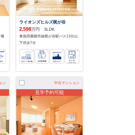
ライオンズヒルズ梶が谷
2,598
万円 3LDK
分堰
東急田園都市線梶が谷駅バス13分山
下停歩7分
ョン
中古マンション
見学予約可能