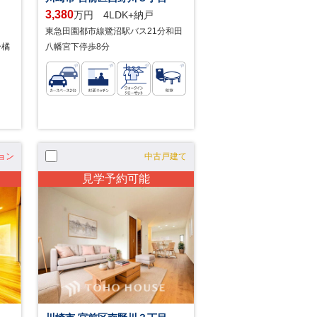
3,380
万円 4LDK+納戸
東急田園都市線鷺沼駅バス21分和田
分橘
八幡宮下停歩8分
ョン
中古戸建て
見学予約可能