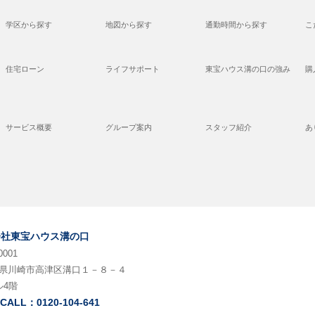
学区から探す
地図から探す
通勤時間から探す
こ
住宅ローン
ライフサポート
東宝ハウス溝の口の強み
購
サービス概要
グループ案内
スタッフ紹介
あ
会社東宝ハウス溝の口
0001
県川崎市高津区溝口１－８－４
ル4階
 CALL：0120-104-641