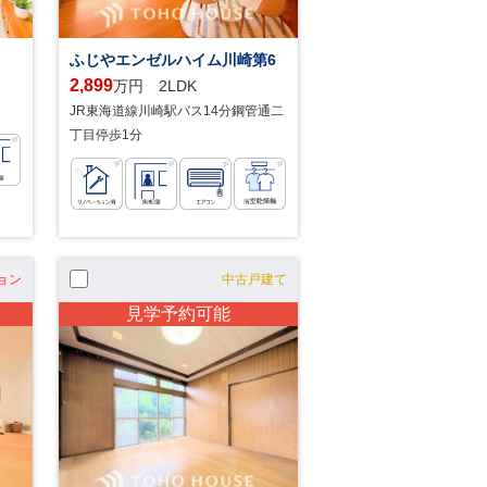
ふじやエンゼルハイム川崎第6
2,899
万円 2LDK
JR東海道線川崎駅バス14分鋼管通二
丁目停歩1分
ョン
中古戸建て
見学予約可能