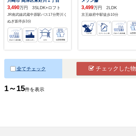
川崎市 高津区東野川１丁目
メゾン藤
3,490
3,499
万円 3SLDK+ロフト
万円 2LDK
JR南武線武蔵中原駅バス17分野川く
京王線府中駅徒歩10分
ぬぎ坂停歩3分
チェックした物
全てチェック
1～15
件を表示