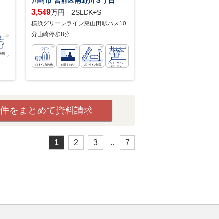
川崎市 宮前区南野川３丁目
3,549
万円 2SLDK+S
横浜グリーンライン東山田駅バス10
分山崎停歩8分
件をまとめて資料請求
1
2
3
…
7