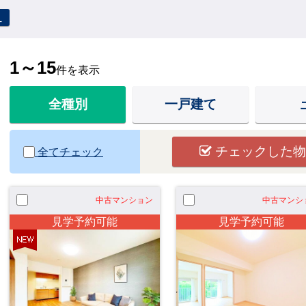
え
1～15
件を表示
全種別
一戸建て
チェックした物
全てチェック
中古マンション
中古マンシ
見学予約可能
見学予約可能