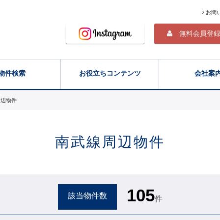
お問
無料会員登
物件検索
お役立ちコンテンツ
会社案
周辺物件
南武線周辺物件
105
該当物件数
件