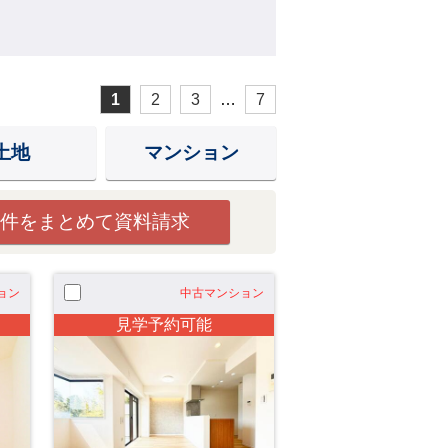
1
2
3
…
7
土地
マンション
件をまとめて資料請求
ョン
中古マンション
見学予約可能