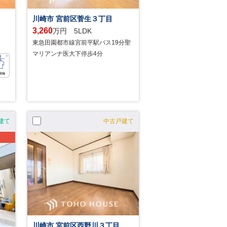
川崎市 宮前区菅生３丁目
3,260
万円 5LDK
東急田園都市線宮前平駅バス19分聖
マリアンナ医大下停歩4分
建て
中古戸建て
川崎市 宮前区西野川３丁目