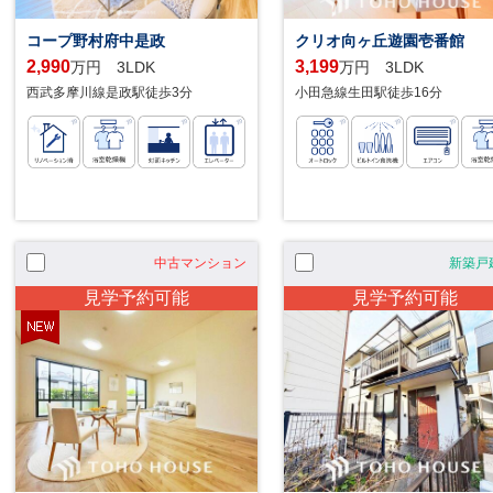
コープ野村府中是政
クリオ向ヶ丘遊園壱番館
2,990
3,199
万円 3LDK
万円 3LDK
西武多摩川線是政駅徒歩3分
小田急線生田駅徒歩16分
中古マンション
新築戸
見学予約可能
見学予約可能