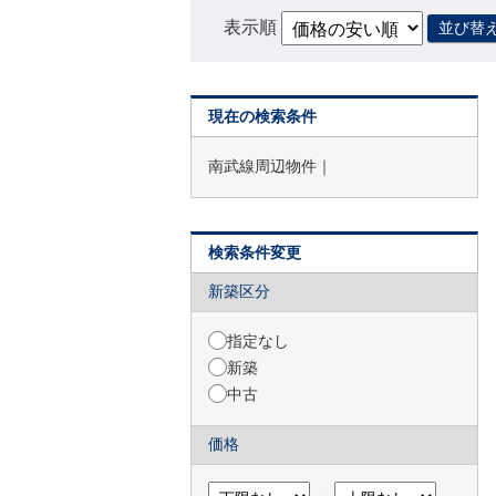
表示順
並び替
現在の検索条件
南武線周辺物件｜
検索条件変更
新築区分
指定なし
新築
中古
価格