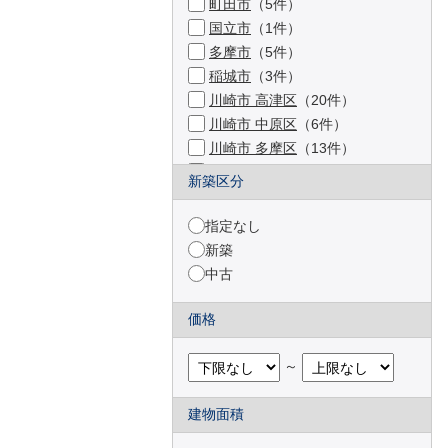
町田市
（5件）
国立市
（1件）
多摩市
（5件）
稲城市
（3件）
川崎市 高津区
（20件）
川崎市 中原区
（6件）
川崎市 多摩区
（13件）
川崎市 宮前区
（31件）
新築区分
横浜市 港北区
（6件）
横浜市 都筑区
（12件）
指定なし
横浜市 青葉区
（15件）
新築
さいたま市 北区
（1件）
中古
草加市
（1件）
横浜市 鶴見区
（9件）
価格
横浜市 神奈川区
（5件）
横浜市 西区
（11件）
～
横浜市 中区
（12件）
横浜市 南区
（6件）
建物面積
横浜市 保土ケ谷区
（8件）