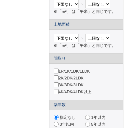
横浜市 磯子区
（8件）
～
横浜市 金沢区
（2件）
※「m²」 は「平米」と同じです。
横浜市 戸塚区
（7件）
横浜市 港南区
（7件）
土地面積
横浜市 旭区
（9件）
横浜市 緑区
（16件）
～
横浜市 瀬谷区
（5件）
※「m²」 は「平米」と同じです。
横浜市 栄区
（4件）
間取り
横浜市 泉区
（1件）
川崎市 川崎区
（3件）
1R/1K/1DK/1LDK
川崎市 麻生区
（14件）
2K/2DK/2LDK
横須賀市
（1件）
3K/3DK/3LDK
鎌倉市
（3件）
4K/4DK/4LDK以上
築年数
指定なし
1年以内
3年以内
5年以内