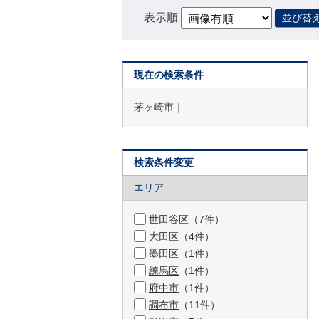
表示順
並び替
現在の検索条件
茅ヶ崎市｜
検索条件変更
エリア
世田谷区
（7件）
大田区
（4件）
墨田区
（1件）
練馬区
（1件）
府中市
（1件）
調布市
（11件）