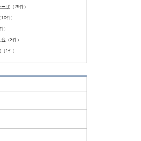
ラーザ
（29件）
（10件）
8件）
け台
（3件）
間
（1件）