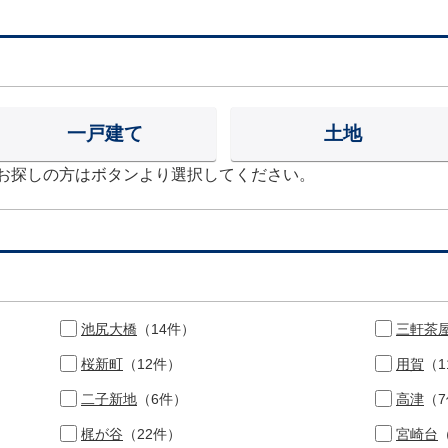
一戸建て
土地
お探しの方はボタンより選択してください。
池尻大橋
（14件）
三軒茶
桜新町
（12件）
用賀
（1
二子新地
（6件）
高津
（
梶が谷
（22件）
宮崎台