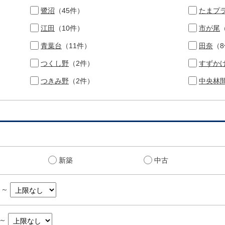
鷺沼
（45件）
たまプ
江田
（10件）
市が尾
青葉台
（11件）
田奈
（
つくし野
（2件）
すずか
つきみ野
（2件）
中央林
新築
中古
～
～