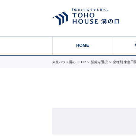
HOME
東宝ハウス溝の口TOP
＞
沿線を選択
＞
全種別 東急田