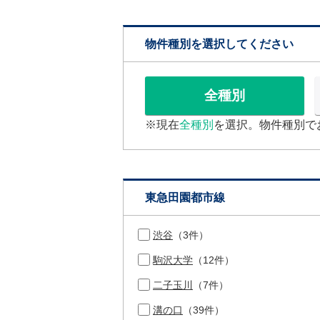
物件種別を選択してください
全種別
※現在
全種別
を選択。物件種別で
東急田園都市線
渋谷
（3件）
駒沢大学
（12件）
二子玉川
（7件）
溝の口
（39件）