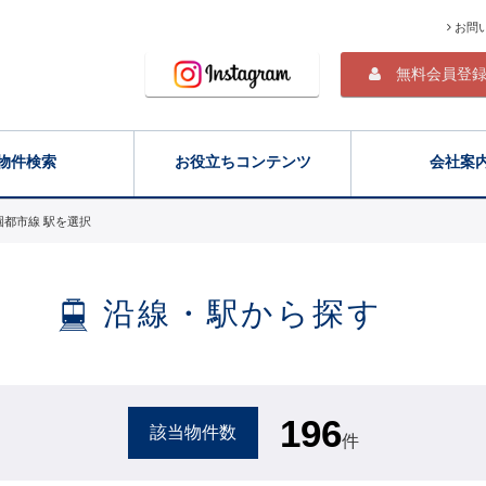
お問
無料会員登
物件検索
お役立ちコンテンツ
会社案
園都市線 駅を選択
沿線・駅から探す
196
該当物件数
件