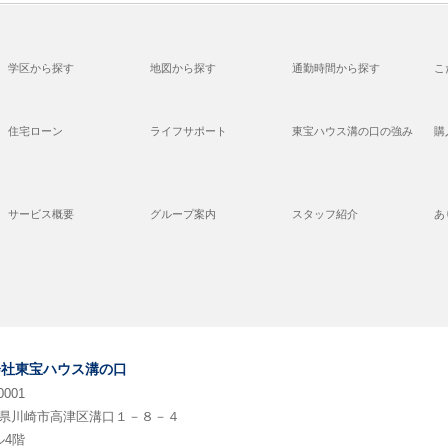
学区から探す
地図から探す
通勤時間から探す
こ
住宅ローン
ライフサポート
東宝ハウス溝の口の強み
購
サービス概要
グループ案内
スタッフ紹介
あ
会社東宝ハウス溝の口
0001
県川崎市高津区溝口１－８－４
ル4階