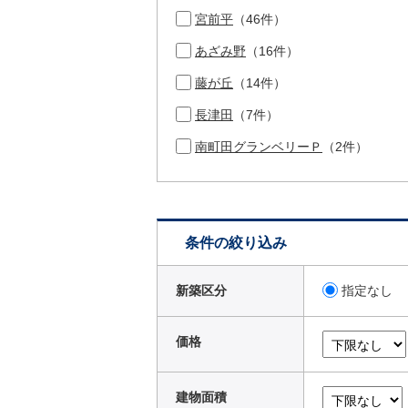
宮前平
（46件）
あざみ野
（16件）
藤が丘
（14件）
長津田
（7件）
南町田グランベリーＰ
（2件）
条件の絞り込み
新築区分
指定なし
価格
建物面積