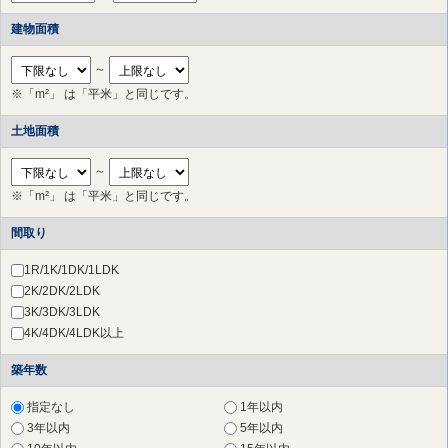
青葉台
（9件）
建物面積
田奈
（7件）
長津田
（7件）
～
つくし野
（2件）
※「m²」 は「平米」と同じです。
すずかけ台
（3件）
南町田グランベリーＰ
（2件）
土地面積
つきみ野
（2件）
中央林間
（1件）
～
※「m²」 は「平米」と同じです。
間取り
1R/1K/1DK/1LDK
2K/2DK/2LDK
3K/3DK/3LDK
4K/4DK/4LDK以上
築年数
指定なし
1年以内
3年以内
5年以内