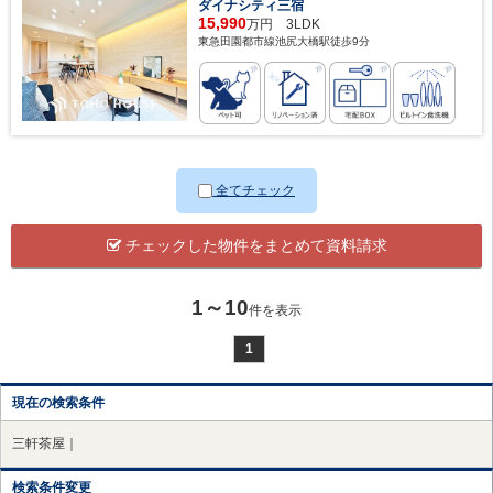
ダイナシティ三宿
15,990
万円 3LDK
東急田園都市線池尻大橋駅徒歩9分
全てチェック
チェックした物件をまとめて資料請求
1～10
件を表示
1
現在の検索条件
三軒茶屋｜
検索条件変更