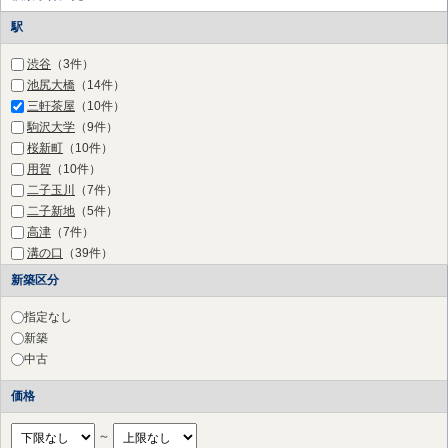
駅
渋谷
（3件）
池尻大橋
（14件）
三軒茶屋
（10件）
駒沢大学
（9件）
桜新町
（10件）
用賀
（10件）
二子玉川
（7件）
二子新地
（5件）
高津
（7件）
溝の口
（39件）
梶が谷
（21件）
新築区分
宮崎台
（27件）
宮前平
（44件）
指定なし
鷺沼
（45件）
新築
たまプラーザ
（28件）
中古
あざみ野
（14件）
価格
江田
（10件）
市が尾
（9件）
～
藤が丘
（11件）