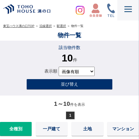
東宝ハウス溝の口TOP
＞
沿線選択
＞
駅選択
＞
物件一覧
物件一覧
該当物件数
10
件
表示順
並び替え
1～10
件を表示
1
全種別
一戸建て
土地
マンション