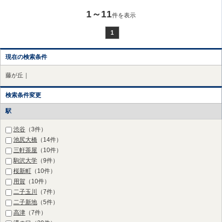
1～11
件を表示
1
現在の検索条件
藤が丘｜
検索条件変更
駅
渋谷
（3件）
池尻大橋
（14件）
三軒茶屋
（10件）
駒沢大学
（9件）
桜新町
（10件）
用賀
（10件）
二子玉川
（7件）
二子新地
（5件）
高津
（7件）