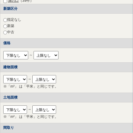
溝の口
（39件）
梶が谷
（21件）
新築区分
宮崎台
（27件）
宮前平
（44件）
指定なし
鷺沼
（45件）
新築
たまプラーザ
（28件）
中古
あざみ野
（14件）
価格
江田
（10件）
市が尾
（9件）
～
藤が丘
（11件）
青葉台
（9件）
建物面積
田奈
（7件）
長津田
（7件）
～
つくし野
（2件）
※「m²」 は「平米」と同じです。
すずかけ台
（3件）
南町田グランベリーＰ
（2件）
土地面積
つきみ野
（2件）
中央林間
（1件）
～
※「m²」 は「平米」と同じです。
間取り