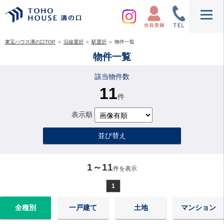
東宝ハウス溝の口TOP
＞
沿線選択
＞
駅選択
＞
物件一覧
物件一覧
該当物件数
11
件
表示順
並び替え
1～11
件を表示
1
全種別
一戸建て
土地
マンション