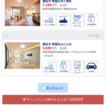
横浜市 青葉区市ケ尾町
7,199
万円 3LDK
東急田園都市線市が尾駅徒歩8分
中古戸建て
横浜市 青葉区みたけ台
5,699
万円 3LDK
東急田園都市線青葉台駅バス5分みたけ台小学校第
一停歩3分
全てチェック
チェックした物件をまとめて資料請求