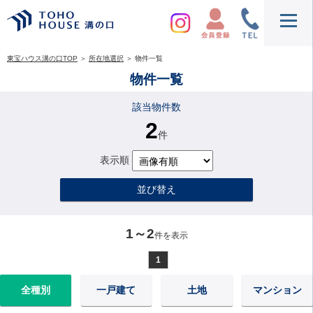
東宝ハウス溝の口TOP
＞
所在地選択
＞
物件一覧
物件一覧
該当物件数
2
件
表示順
並び替え
1～2
件を表示
1
全種別
一戸建て
土地
マンション