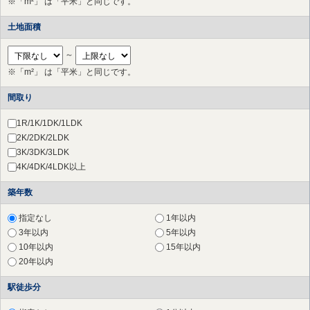
※「m²」 は「平米」と同じです。
多摩市
（17件）
稲城市
（6件）
土地面積
川崎市 高津区
（44件）
川崎市 中原区
（20件）
～
川崎市 多摩区
（24件）
※「m²」 は「平米」と同じです。
川崎市 宮前区
（65件）
川崎市 幸区
（3件）
間取り
横浜市 港北区
（28件）
横浜市 都筑区
（19件）
1R/1K/1DK/1LDK
横浜市 青葉区
（34件）
2K/2DK/2LDK
さいたま市 北区
（1件）
3K/3DK/3LDK
草加市
（1件）
4K/4DK/4LDK以上
横浜市 鶴見区
（28件）
築年数
横浜市 神奈川区
（17件）
横浜市 西区
（27件）
指定なし
1年以内
横浜市 中区
（29件）
3年以内
5年以内
横浜市 南区
（25件）
10年以内
15年以内
横浜市 保土ケ谷区
（19件）
20年以内
横浜市 磯子区
（17件）
横浜市 金沢区
（8件）
駅徒歩分
横浜市 戸塚区
（13件）
横浜市 港南区
（15件）