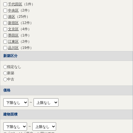
千代田区
（1件）
中央区
（2件）
港区
（25件）
新宿区
（12件）
文京区
（4件）
墨田区
（1件）
江東区
（2件）
品川区
（19件）
目黒区
（36件）
新築区分
渋谷区
（27件）
中野区
（2件）
指定なし
杉並区
（2件）
新築
豊島区
（1件）
中古
練馬区
（1件）
価格
三鷹市
（2件）
府中市
（11件）
～
調布市
（17件）
町田市
（10件）
建物面積
小金井市
（2件）
国立市
（2件）
～
狛江市
（3件）