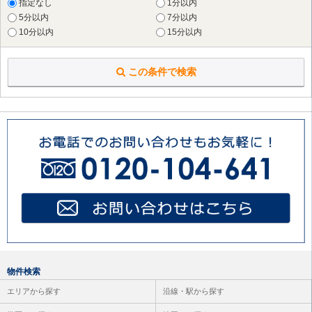
指定なし
1分以内
横浜市 旭区
（12件）
5分以内
7分以内
横浜市 緑区
（24件）
10分以内
15分以内
横浜市 瀬谷区
（5件）
横浜市 栄区
（6件）
この条件で検索
横浜市 泉区
（1件）
川崎市 川崎区
（20件）
川崎市 麻生区
（26件）
横須賀市
（2件）
鎌倉市
（4件）
藤沢市
（1件）
大和市
（2件）
海老名市
（1件）
座間市
（1件）
物件検索
エリアから探す
沿線・駅から探す