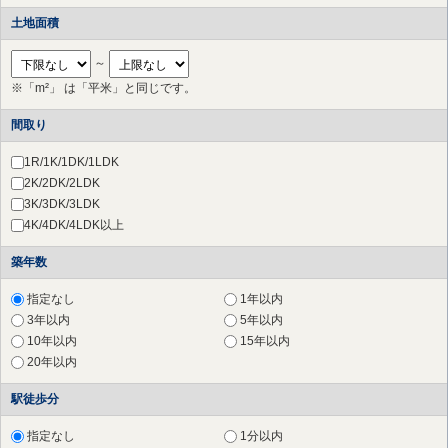
稲城市
（6件）
土地面積
川崎市 高津区
（44件）
川崎市 中原区
（20件）
～
川崎市 多摩区
（23件）
※「m²」 は「平米」と同じです。
川崎市 宮前区
（65件）
川崎市 幸区
（3件）
間取り
横浜市 港北区
（28件）
横浜市 都筑区
（19件）
1R/1K/1DK/1LDK
横浜市 青葉区
（34件）
2K/2DK/2LDK
さいたま市 北区
（1件）
3K/3DK/3LDK
草加市
（1件）
4K/4DK/4LDK以上
横浜市 鶴見区
（28件）
築年数
横浜市 神奈川区
（17件）
横浜市 西区
（27件）
指定なし
1年以内
横浜市 中区
（29件）
3年以内
5年以内
横浜市 南区
（25件）
10年以内
15年以内
横浜市 保土ケ谷区
（18件）
20年以内
横浜市 磯子区
（17件）
横浜市 金沢区
（8件）
駅徒歩分
横浜市 戸塚区
（13件）
横浜市 港南区
（15件）
指定なし
1分以内