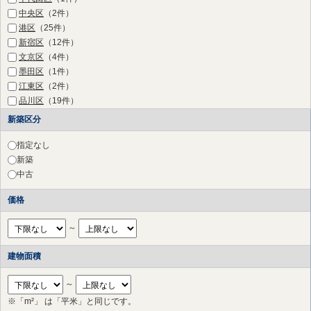
中央区
（2件）
港区
（25件）
新宿区
（12件）
文京区
（4件）
墨田区
（1件）
江東区
（2件）
品川区
（19件）
目黒区
（36件）
新築区分
渋谷区
（27件）
中野区
（2件）
指定なし
杉並区
（2件）
新築
豊島区
（1件）
中古
練馬区
（1件）
価格
三鷹市
（2件）
府中市
（11件）
～
調布市
（17件）
町田市
（10件）
建物面積
小金井市
（2件）
国立市
（2件）
～
狛江市
（3件）
※「m²」 は「平米」と同じです。
多摩市
（17件）