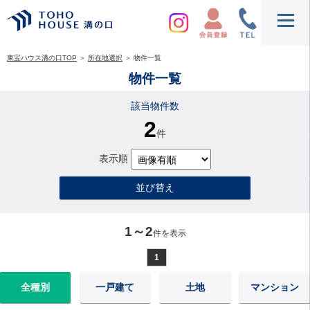
東宝ハウス溝の口TOP
＞
所在地選択
＞
物件一覧
物件一覧
該当物件数
2
件
表示順
並び替え
1～2
件を表示
1
全種別
一戸建て
土地
マンション