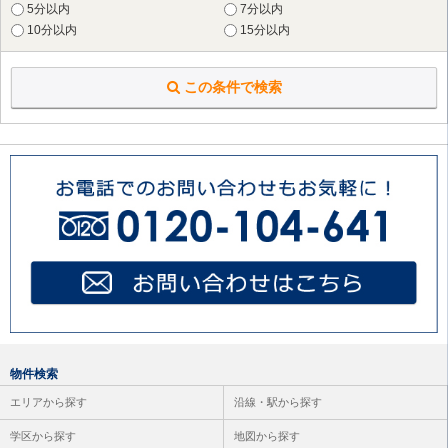
横浜市 旭区
（12件）
5分以内
7分以内
横浜市 緑区
（24件）
10分以内
15分以内
横浜市 瀬谷区
（5件）
横浜市 栄区
（6件）
この条件で検索
横浜市 泉区
（1件）
川崎市 川崎区
（20件）
川崎市 麻生区
（26件）
横須賀市
（2件）
鎌倉市
（4件）
藤沢市
（1件）
大和市
（2件）
海老名市
（1件）
座間市
（1件）
物件検索
エリアから探す
沿線・駅から探す
学区から探す
地図から探す