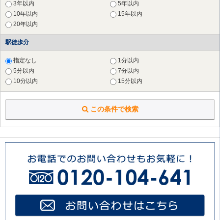
3年以内
5年以内
横浜市 南区
（25件）
10年以内
15年以内
横浜市 保土ケ谷区
（19件）
20年以内
横浜市 磯子区
（17件）
横浜市 金沢区
（8件）
駅徒歩分
横浜市 戸塚区
（13件）
横浜市 港南区
（16件）
指定なし
1分以内
横浜市 旭区
（12件）
5分以内
7分以内
横浜市 緑区
（24件）
10分以内
15分以内
横浜市 瀬谷区
（5件）
横浜市 栄区
（6件）
この条件で検索
横浜市 泉区
（1件）
川崎市 川崎区
（20件）
川崎市 麻生区
（26件）
横須賀市
（2件）
鎌倉市
（4件）
藤沢市
（1件）
大和市
（2件）
海老名市
（1件）
座間市
（1件）