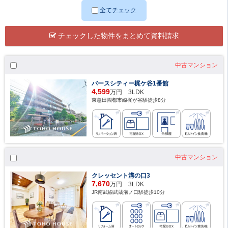
全てチェック
チェックした物件をまとめて資料請求
中古マンション
バースシティー梶ケ谷1番館
4,599
万円 3LDK
東急田園都市線梶が谷駅徒歩8分
中古マンション
クレッセント溝の口3
7,670
万円 3LDK
JR南武線武蔵溝ノ口駅徒歩10分