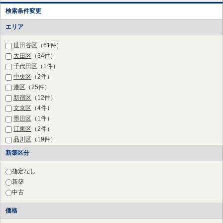
検索条件変更
エリア
世田谷区
（61件）
大田区
（34件）
千代田区
（1件）
中央区
（2件）
港区
（25件）
新宿区
（12件）
文京区
（4件）
墨田区
（1件）
江東区
（2件）
品川区
（19件）
目黒区
（36件）
新築区分
渋谷区
（27件）
中野区
（2件）
指定なし
杉並区
（2件）
新築
豊島区
（1件）
中古
練馬区
（1件）
価格
三鷹市
（2件）