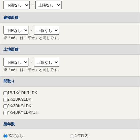
府中市
（11件）
～
調布市
（17件）
町田市
（10件）
建物面積
小金井市
（2件）
国立市
（2件）
～
狛江市
（3件）
※「m²」 は「平米」と同じです。
多摩市
（17件）
稲城市
（6件）
土地面積
川崎市 高津区
（44件）
川崎市 中原区
（20件）
～
川崎市 多摩区
（24件）
※「m²」 は「平米」と同じです。
川崎市 宮前区
（66件）
川崎市 幸区
（3件）
間取り
横浜市 港北区
（28件）
横浜市 都筑区
（20件）
1R/1K/1DK/1LDK
横浜市 青葉区
（34件）
2K/2DK/2LDK
さいたま市 北区
（1件）
3K/3DK/3LDK
草加市
（1件）
4K/4DK/4LDK以上
横浜市 鶴見区
（28件）
築年数
横浜市 神奈川区
（17件）
横浜市 西区
（27件）
指定なし
1年以内
横浜市 中区
（29件）