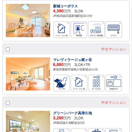
新城コーポラス
4,390
万円 3LDK
JR南武線武蔵新城駅徒歩13分
中古マンション
マレヴィラージュ梶ヶ谷
6,880
万円 3LDK+TR
東急田園都市線梶が谷駅徒歩11分
中古マンション
グリーンパーク高津久地
3,280
万円 2LDK
JR南武線久地駅徒歩5分