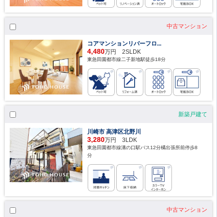
中古マンション
コアマンションリバーフロ...
4,480
万円 2SLDK
東急田園都市線二子新地駅徒歩18分
新築戸建て
川崎市 高津区北野川
3,280
万円 3LDK
東急田園都市線溝の口駅バス12分橘出張所前停歩8
分
中古マンション