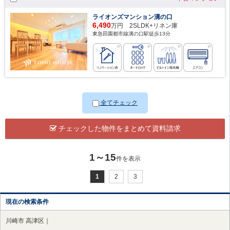
ライオンズマンション溝の口
6,490
万円 2SLDK+リネン庫
東急田園都市線溝の口駅徒歩13分
全てチェック
チェックした物件をまとめて資料請求
1～15
件を表示
1
2
3
現在の検索条件
川崎市 高津区｜