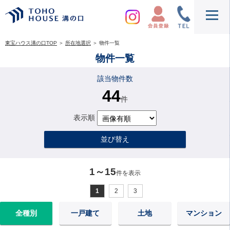
東宝ハウス溝の口TOP
＞
所在地選択
＞
物件一覧
物件一覧
該当物件数
44
件
表示順
並び替え
1～15
件を表示
1
2
3
全種別
一戸建て
土地
マンション