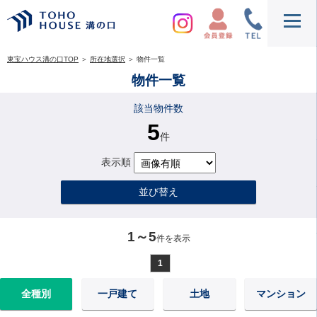
東宝ハウス溝の口TOP
＞
所在地選択
＞
物件一覧
物件一覧
該当物件数
5
件
表示順
並び替え
1～5
件を表示
1
全種別
一戸建て
土地
マンション