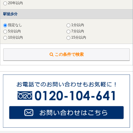
20年以内
横浜市 磯子区
（17件）
横浜市 金沢区
（8件）
駅徒歩分
横浜市 戸塚区
（13件）
横浜市 港南区
（15件）
指定なし
1分以内
横浜市 旭区
（12件）
5分以内
7分以内
横浜市 緑区
（24件）
10分以内
15分以内
横浜市 瀬谷区
（5件）
横浜市 栄区
（6件）
この条件で検索
横浜市 泉区
（1件）
川崎市 川崎区
（20件）
川崎市 麻生区
（26件）
横須賀市
（2件）
鎌倉市
（4件）
藤沢市
（1件）
大和市
（2件）
海老名市
（1件）
座間市
（1件）