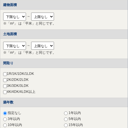
町田市
（10件）
建物面積
小金井市
（2件）
国立市
（2件）
～
狛江市
（3件）
※「m²」 は「平米」と同じです。
多摩市
（17件）
稲城市
（6件）
土地面積
川崎市 高津区
（44件）
川崎市 中原区
（20件）
～
川崎市 多摩区
（24件）
※「m²」 は「平米」と同じです。
川崎市 宮前区
（65件）
川崎市 幸区
（3件）
間取り
横浜市 港北区
（28件）
横浜市 都筑区
（19件）
1R/1K/1DK/1LDK
横浜市 青葉区
（34件）
2K/2DK/2LDK
さいたま市 北区
（1件）
3K/3DK/3LDK
草加市
（1件）
4K/4DK/4LDK以上
横浜市 鶴見区
（28件）
築年数
横浜市 神奈川区
（17件）
横浜市 西区
（27件）
指定なし
1年以内
横浜市 中区
（29件）
3年以内
5年以内
横浜市 南区
（25件）
10年以内
15年以内
横浜市 保土ケ谷区
（19件）