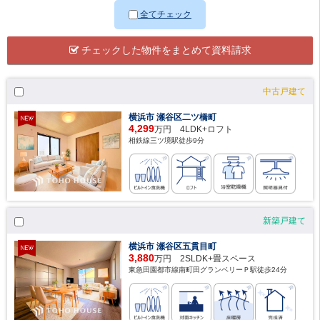
全てチェック
チェックした物件をまとめて資料請求
中古戸建て
横浜市 瀬谷区二ツ橋町
4,299
万円 4LDK+ロフト
相鉄線三ツ境駅徒歩9分
新築戸建て
横浜市 瀬谷区五貫目町
3,880
万円 2SLDK+畳スペース
東急田園都市線南町田グランベリーＰ駅徒歩24分