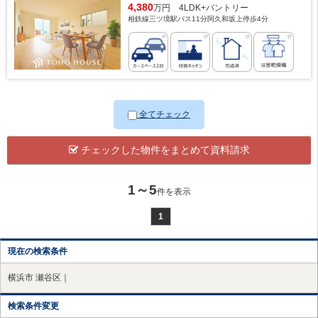
4,380
万円 4LDK+パントリー
相鉄線三ツ境駅バス11分阿久和坂上停歩4分
全てチェック
チェックした物件をまとめて資料請求
1～5
件を表示
1
現在の検索条件
横浜市 瀬谷区｜
検索条件変更