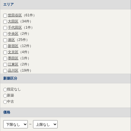
エリア
世田谷区
（61件）
大田区
（34件）
千代田区
（1件）
中央区
（2件）
港区
（25件）
新宿区
（12件）
文京区
（4件）
墨田区
（1件）
江東区
（2件）
品川区
（19件）
目黒区
（36件）
新築区分
渋谷区
（27件）
中野区
（2件）
指定なし
杉並区
（2件）
新築
豊島区
（1件）
中古
練馬区
（1件）
価格
三鷹市
（2件）
府中市
（11件）
～
調布市
（17件）