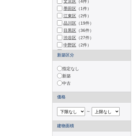
文京区
（4件）
墨田区
（1件）
江東区
（2件）
品川区
（19件）
目黒区
（36件）
渋谷区
（27件）
中野区
（2件）
杉並区
（2件）
新築区分
豊島区
（1件）
練馬区
（1件）
指定なし
三鷹市
（2件）
新築
府中市
（11件）
中古
調布市
（17件）
町田市
（10件）
価格
小金井市
（2件）
国立市
（2件）
～
狛江市
（3件）
多摩市
（17件）
建物面積
稲城市
（6件）