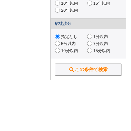
10年以内
15年以内
横浜市 港南区
（16件）
20年以内
横浜市 旭区
（12件）
横浜市 緑区
（24件）
駅徒歩分
横浜市 瀬谷区
（5件）
横浜市 栄区
（6件）
指定なし
1分以内
横浜市 泉区
（1件）
5分以内
7分以内
川崎市 川崎区
（20件）
10分以内
15分以内
川崎市 麻生区
（26件）
横須賀市
（2件）
この条件で検索
鎌倉市
（4件）
藤沢市
（1件）
大和市
（2件）
海老名市
（1件）
座間市
（1件）