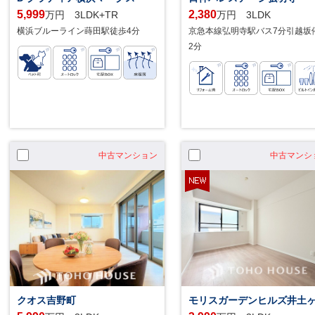
5,999
2,380
万円 3LDK+TR
万円 3LDK
横浜ブルーライン蒔田駅徒歩4分
京急本線弘明寺駅バス7分引越坂
2分
中古マンション
中古マンシ
クオス吉野町
モリスガーデンヒルズ井土