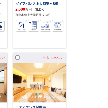
橋
ダイアパレス上大岡第六B棟
2,680
万円 3LDK
分
京急本線上大岡駅徒歩13分
ョン
中古マンション
ラディエンス関内南