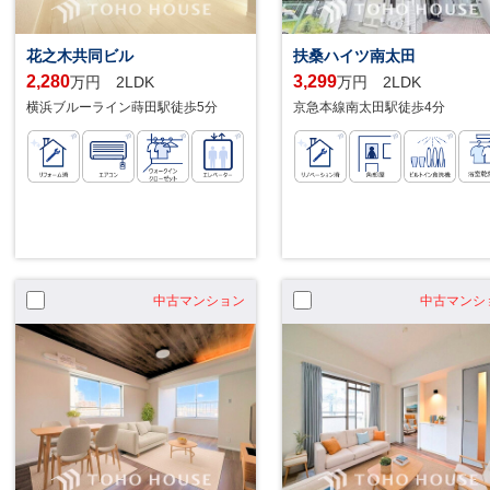
花之木共同ビル
扶桑ハイツ南太田
2,280
3,299
万円 2LDK
万円 2LDK
横浜ブルーライン蒔田駅徒歩5分
京急本線南太田駅徒歩4分
中古マンション
中古マンシ