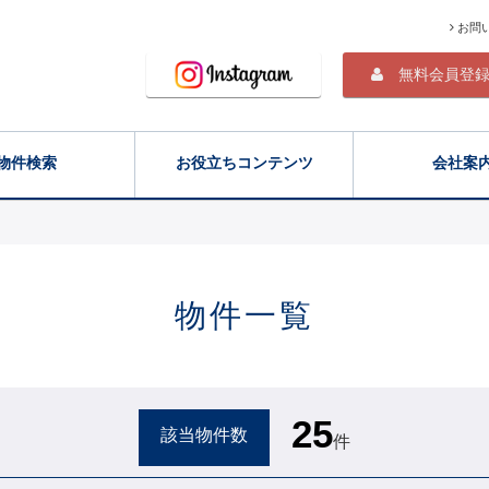
お問
無料会員登
物件検索
お役立ちコンテンツ
会社案
物件一覧
25
該当物件数
件