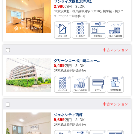
サンライズ鶴見北寺尾1
2,980
万円 3LDK
JR京浜東北・根岸線鶴見駅バス19分橘学苑・橘テニ
スアカデミー前停歩3分
中古マンション
グリーンコーポ川崎ニュー...
5,499
万円 3LDK
JR南武線尻手駅徒歩4分
中古マンション
ジェネシティ西棟
5,699
万円 3LDK
JR南武線尻手駅徒歩4分