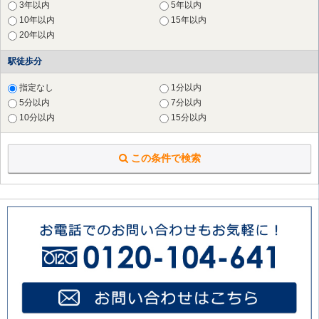
3年以内
5年以内
横浜市 南区
（25件）
10年以内
15年以内
横浜市 保土ケ谷区
（19件）
20年以内
横浜市 磯子区
（17件）
横浜市 金沢区
（8件）
駅徒歩分
横浜市 戸塚区
（13件）
横浜市 港南区
（15件）
指定なし
1分以内
横浜市 旭区
（12件）
5分以内
7分以内
横浜市 緑区
（24件）
10分以内
15分以内
横浜市 瀬谷区
（5件）
横浜市 栄区
（6件）
この条件で検索
横浜市 泉区
（1件）
川崎市 川崎区
（20件）
川崎市 麻生区
（26件）
横須賀市
（2件）
鎌倉市
（4件）
藤沢市
（1件）
大和市
（2件）
海老名市
（1件）
座間市
（1件）