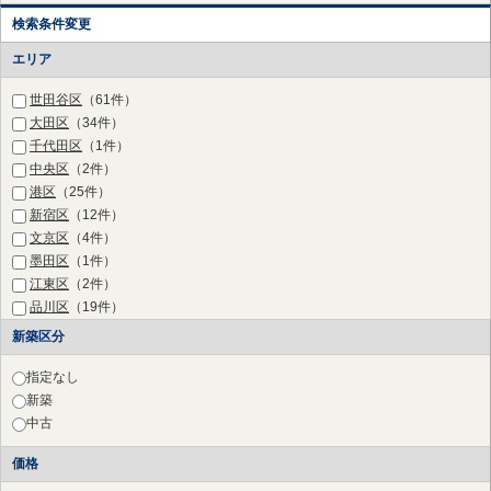
検索条件変更
エリア
世田谷区
（61件）
大田区
（34件）
千代田区
（1件）
中央区
（2件）
港区
（25件）
新宿区
（12件）
文京区
（4件）
墨田区
（1件）
江東区
（2件）
品川区
（19件）
目黒区
（36件）
新築区分
渋谷区
（27件）
中野区
（2件）
指定なし
杉並区
（2件）
新築
豊島区
（1件）
中古
練馬区
（1件）
価格
三鷹市
（2件）