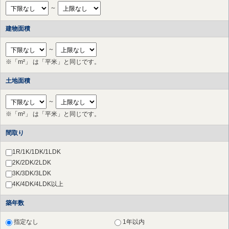
府中市
（11件）
～
調布市
（17件）
町田市
（10件）
建物面積
小金井市
（2件）
国立市
（2件）
～
狛江市
（3件）
※「m²」 は「平米」と同じです。
多摩市
（17件）
稲城市
（6件）
土地面積
川崎市 高津区
（44件）
川崎市 中原区
（20件）
～
川崎市 多摩区
（24件）
※「m²」 は「平米」と同じです。
川崎市 宮前区
（65件）
川崎市 幸区
（3件）
間取り
横浜市 港北区
（28件）
横浜市 都筑区
（19件）
1R/1K/1DK/1LDK
横浜市 青葉区
（34件）
2K/2DK/2LDK
さいたま市 北区
（1件）
3K/3DK/3LDK
草加市
（1件）
4K/4DK/4LDK以上
横浜市 鶴見区
（28件）
築年数
横浜市 神奈川区
（17件）
横浜市 西区
（27件）
指定なし
1年以内
横浜市 中区
（29件）