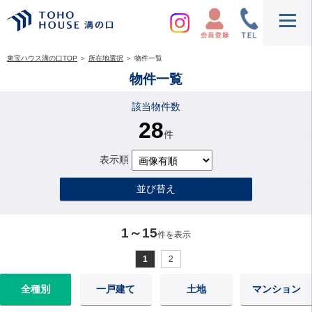
東宝ハウス溝の口TOP
＞
所在地選択
＞
物件一覧
物件一覧
該当物件数
28
件
表示順
並び替え
1～15
件を表示
1
2
全種別
一戸建て
土地
マンション