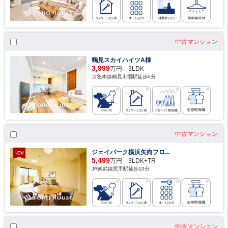
中古マンション
鶴見スカイハイツA棟
3,999
万円 3LDK
京急本線鶴見市場駅徒歩6分
中古マンション
ジェイパーク横浜矢向フロ...
5,499
万円 3LDK+TR
JR南武線尻手駅徒歩10分
中古マンション