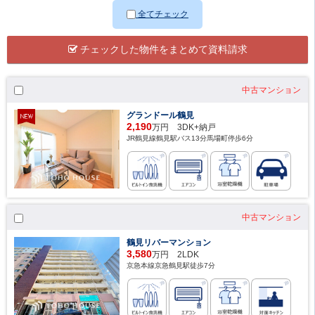
全てチェック
チェックした物件をまとめて資料請求
中古マンション
グランドール鶴見
2,190
万円 3DK+納戸
JR鶴見線鶴見駅バス13分馬場町停歩6分
中古マンション
鶴見リバーマンション
3,580
万円 2LDK
京急本線京急鶴見駅徒歩7分