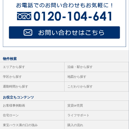
鎌倉市
（4件）
藤沢市
（1件）
大和市
（2件）
海老名市
（1件）
座間市
（1件）
物件検索
エリアから探す
沿線・駅から探す
学区から探す
地図から探す
通勤時間から探す
こだわりから探す
お役立ちコンテンツ
お客様事例動画
賃貸or売買
住宅ローン
ライフサポート
東宝ハウス溝の口の強み
購入の流れ