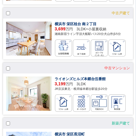
中古戸建て
横浜市 栄区桂台 南２丁目
3,699
万円 3LDK+小屋裏収納
湘南新宿ライン宇須大船駅バス20分犬山停歩5分
中古マンション
ライオンズヒルズ本郷台伍番館
3,199
万円 3LDK
JR京浜東北・根岸線本郷台駅徒歩20分
新築戸建て
横浜市 栄区長沼町