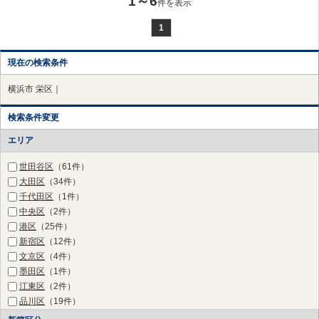
1～6
件を表示
1
現在の検索条件
横浜市 栄区｜
検索条件変更
エリア
世田谷区
（61件）
大田区
（34件）
千代田区
（1件）
中央区
（2件）
港区
（25件）
新宿区
（12件）
文京区
（4件）
墨田区
（1件）
江東区
（2件）
品川区
（19件）
目黒区
（36件）