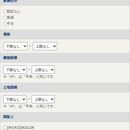
新築区分
渋谷区
（27件）
中野区
（2件）
指定なし
杉並区
（2件）
新築
豊島区
（1件）
中古
練馬区
（1件）
価格
三鷹市
（2件）
府中市
（11件）
～
調布市
（17件）
町田市
（10件）
建物面積
小金井市
（2件）
国立市
（2件）
～
狛江市
（3件）
※「m²」 は「平米」と同じです。
多摩市
（17件）
稲城市
（6件）
土地面積
川崎市 高津区
（44件）
川崎市 中原区
（20件）
～
川崎市 多摩区
（23件）
※「m²」 は「平米」と同じです。
川崎市 宮前区
（65件）
川崎市 幸区
（3件）
間取り
横浜市 港北区
（28件）
横浜市 都筑区
（13件）
1R/1K/1DK/1LDK