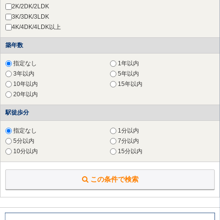
横浜市 青葉区
（34件）
2K/2DK/2LDK
さいたま市 北区
（1件）
3K/3DK/3LDK
草加市
（1件）
4K/4DK/4LDK以上
横浜市 鶴見区
（28件）
築年数
横浜市 神奈川区
（17件）
横浜市 西区
（27件）
指定なし
1年以内
横浜市 中区
（29件）
3年以内
5年以内
横浜市 南区
（25件）
10年以内
15年以内
横浜市 保土ケ谷区
（18件）
20年以内
横浜市 磯子区
（17件）
横浜市 金沢区
（8件）
駅徒歩分
横浜市 戸塚区
（13件）
横浜市 港南区
（13件）
指定なし
1分以内
横浜市 旭区
（12件）
5分以内
7分以内
横浜市 緑区
（24件）
10分以内
15分以内
横浜市 瀬谷区
（5件）
横浜市 栄区
（6件）
この条件で検索
横浜市 泉区
（1件）
川崎市 川崎区
（20件）
川崎市 麻生区
（26件）
横須賀市
（2件）