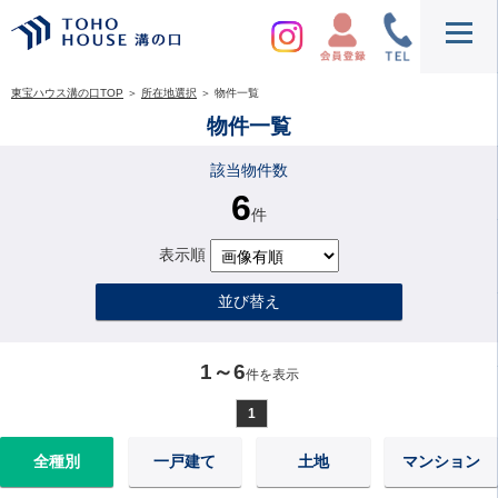
東宝ハウス溝の口TOP
＞
所在地選択
＞
物件一覧
物件一覧
該当物件数
6
件
表示順
並び替え
1～6
件を表示
1
全種別
一戸建て
土地
マンション