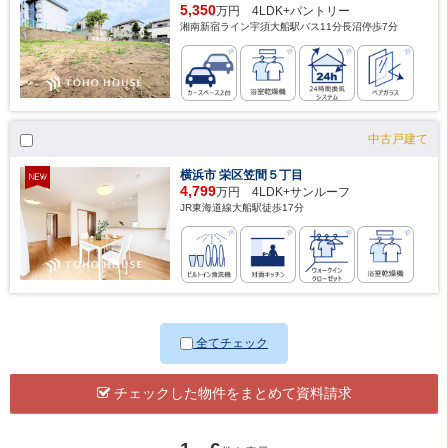
5,350
万円 4LDK+パントリー
湘南新宿ライン宇須大船駅バス11分長沼停歩7分
中古戸建て
横浜市 栄区笠間５丁目
4,799
万円 4LDK+サンルーフ
JR東海道線大船駅徒歩17分
全てチェック
チェックした物件をまとめて資料請求