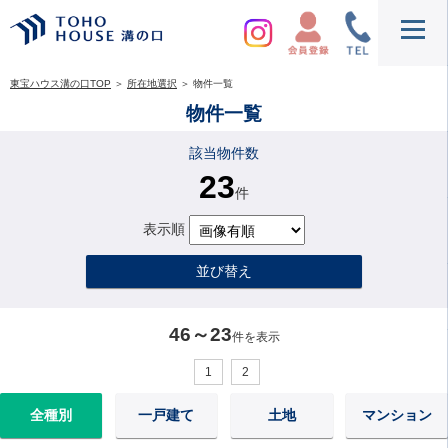
東宝ハウス溝の口TOP
＞
所在地選択
＞
物件一覧
物件一覧
該当物件数
23
件
表示順
並び替え
46～23
件を表示
1
2
全種別
一戸建て
土地
マンション