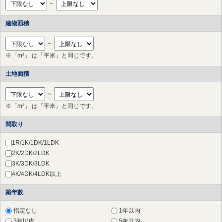
～
調布市
（17件）
町田市
（10件）
建物面積
小金井市
（2件）
国立市
（2件）
～
狛江市
（3件）
※「m²」 は「平米」と同じです。
多摩市
（17件）
稲城市
（6件）
土地面積
川崎市 高津区
（44件）
川崎市 中原区
（20件）
～
川崎市 多摩区
（24件）
※「m²」 は「平米」と同じです。
川崎市 宮前区
（65件）
川崎市 幸区
（3件）
間取り
横浜市 港北区
（28件）
横浜市 都筑区
（19件）
1R/1K/1DK/1LDK
横浜市 青葉区
（34件）
2K/2DK/2LDK
さいたま市 北区
（1件）
3K/3DK/3LDK
草加市
（1件）
4K/4DK/4LDK以上
横浜市 鶴見区
（28件）
築年数
横浜市 神奈川区
（17件）
横浜市 西区
（27件）
指定なし
1年以内
横浜市 中区
（29件）
3年以内
5年以内