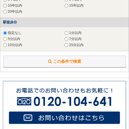
横浜市 南区
（25件）
10年以内
15年以内
横浜市 保土ケ谷区
（19件）
20年以内
横浜市 磯子区
（17件）
横浜市 金沢区
（8件）
駅徒歩分
横浜市 戸塚区
（13件）
横浜市 港南区
（15件）
指定なし
1分以内
横浜市 旭区
（12件）
5分以内
7分以内
横浜市 緑区
（24件）
10分以内
15分以内
横浜市 瀬谷区
（5件）
横浜市 栄区
（6件）
この条件で検索
横浜市 泉区
（1件）
川崎市 川崎区
（20件）
川崎市 麻生区
（26件）
横須賀市
（2件）
鎌倉市
（4件）
藤沢市
（1件）
大和市
（2件）
海老名市
（1件）
座間市
（1件）