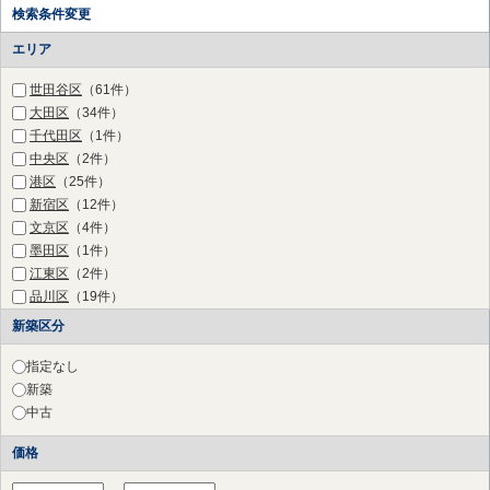
検索条件変更
エリア
世田谷区
（61件）
大田区
（34件）
千代田区
（1件）
中央区
（2件）
港区
（25件）
新宿区
（12件）
文京区
（4件）
墨田区
（1件）
江東区
（2件）
品川区
（19件）
目黒区
（36件）
新築区分
渋谷区
（27件）
中野区
（2件）
指定なし
杉並区
（2件）
新築
豊島区
（1件）
中古
練馬区
（1件）
価格
三鷹市
（2件）
府中市
（11件）